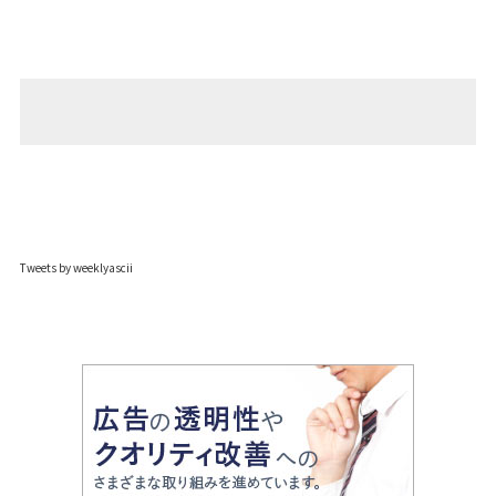
Tweets by weeklyascii