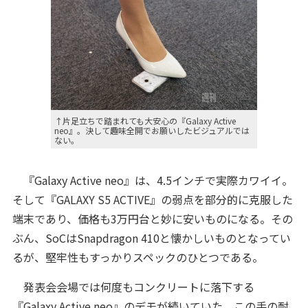
↑片足立ちで踏まれても大安心の『Galaxy Active
neo』。決して趣味全開でお願いしたビジュアルでは
ない。
『Galaxy Active neo』は、4.5インチで実際カワイイ。
そして『GALAXY S5 ACTIVE』の弱点を部分的に克服した
端末であり、価格も3万円台と妙に安いものになる。その
ぶん、SoCはSnapdragon 410と懐かしいものとなってい
るが、堅牢性もすっかりスペックのひとつである。
発表会会場では何度もコンクリートに落下する
『Galaxy Active neo』のデモが続いていた。この手の耐