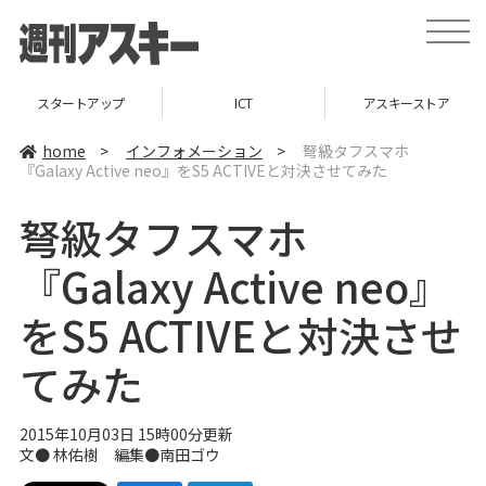
t
o
g
g
l
スタートアップ
ICT
アスキーストア
e
n
a
home
>
インフォメーション
>
弩級タフスマホ
v
『Galaxy Active neo』をS5 ACTIVEと対決させてみた
i
g
a
弩級タフスマホ
t
i
o
『Galaxy Active neo』
n
をS5 ACTIVEと対決させ
てみた
2015年10月03日 15時00分更新
文●
林佑樹
編集●
南田ゴウ