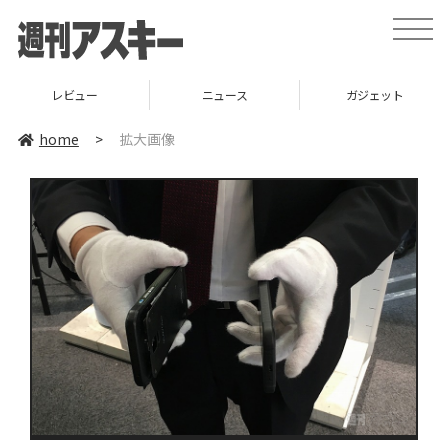
toggle
naviga
レビュー
ニュース
ガジェット
home
>
拡大画像