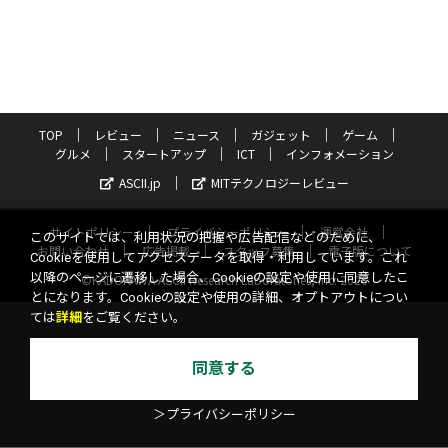
TOP
レビュー
ニュース
ガジェット
ゲーム
グルメ
スタートアップ
ICT
インフォメーション
ASCII.jp
MITテクノロジーレビュー
サイトポリシー
プライバシーポリシー
運営会社
このサイトでは、利用状況の把握や広告配信などのために、
お問い合わせ
広告掲載
スタッフ募集
電子版について
Cookieを使用してアクセスデータを取得・利用しています。これ
以降のページに遷移した場合、Cookieの設定や使用に同意したこ
©KADOKAWA ASCII Research Laboratories, Inc. 2026
とになります。Cookieの設定や使用の詳細、オプトアウトについ
ては
詳細
をご覧ください。
同意する
＞プライバシーポリシー