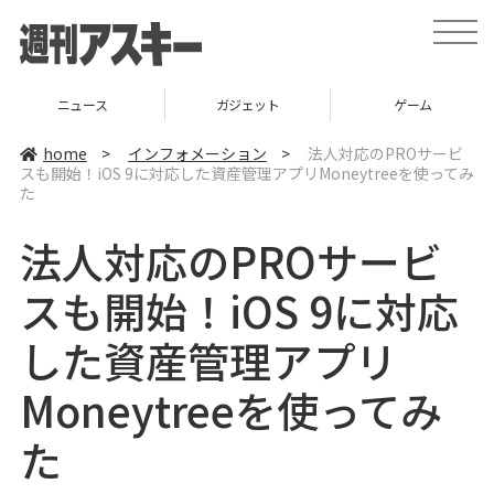
t
o
g
g
l
ニュース
ガジェット
ゲーム
e
n
a
home
>
インフォメーション
>
法人対応のPROサービ
v
スも開始！iOS 9に対応した資産管理アプリMoneytreeを使ってみ
i
た
g
a
t
法人対応のPROサービ
i
o
n
スも開始！iOS 9に対応
した資産管理アプリ
Moneytreeを使ってみ
た