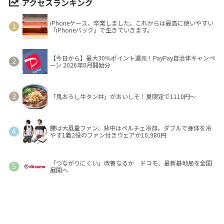
アクセスランキング
iPhoneケース、卒業しました。これからは最高に使いやすい
「iPhoneバック」で生きていきます。
【今日から】最大30％ポイント還元！PayPay自治体キャンペ
ーン 2026年8月開始分
「鬼おろし牛タン丼」がおいしそ！夏限定で1110円～
腰は大風量ファン、背中はペルチェ冷却。ダブルで身体を冷
やす1着2役のファン付きウェアが10,980円
「つながりにくい」改善なるか ドコモ、最新基地局を全国
展開へ