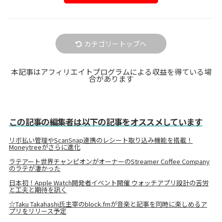
カテゴリートップへ
本記事はアフィリエイトプログラムによる収益を得ている場
合があります
この記事の編集者は以下の記事をオススメしています
リボ払い管理やScanSnap連携のレシート取り込み機能を搭載！
Moneytreeがさらに進化
ラテアート世界チャンピオンがオーナーのStreamer Coffee Company
のラテが凄かった
日本初！Apple Watch開発者イベント開催 ウォッチアプリ設計の苦労
と工夫と期待を訊く
☆Taku Takahashi氏主宰のblock.fmが音楽と記事を同時に楽しめるア
プリをリリース予定