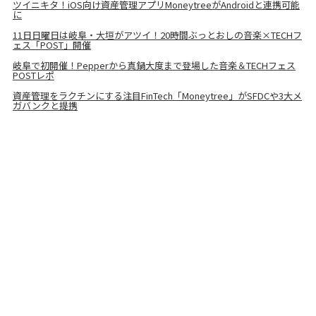
ツイニキタ！iOS向け資産管理アプリMoneytreeがAndroidと連携可能
に
11日日曜日は岐阜・大垣がアツイ！20時間ぶっとおしの音楽×TECHフ
ェス「POST」開催
岐阜で初開催！Pepperから真鍋大度まで登場した音楽＆TECHフェス
POSTレポ
資産管理をラクチンにする注目FinTech「Moneytree」がSFDCや3大メ
ガバンクと提携