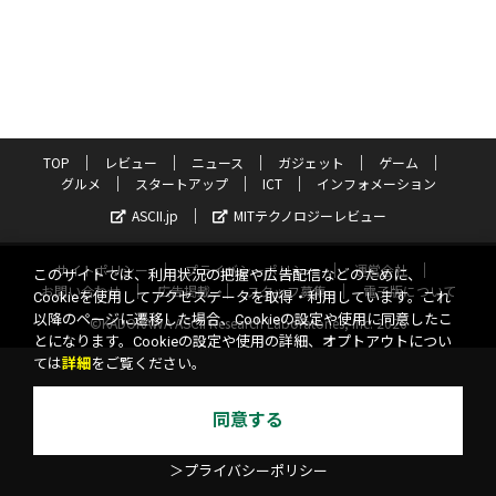
TOP
レビュー
ニュース
ガジェット
ゲーム
グルメ
スタートアップ
ICT
インフォメーション
ASCII.jp
MITテクノロジーレビュー
サイトポリシー
プライバシーポリシー
運営会社
このサイトでは、利用状況の把握や広告配信などのために、
お問い合わせ
広告掲載
スタッフ募集
電子版について
Cookieを使用してアクセスデータを取得・利用しています。これ
以降のページに遷移した場合、Cookieの設定や使用に同意したこ
©KADOKAWA ASCII Research Laboratories, Inc. 2026
とになります。Cookieの設定や使用の詳細、オプトアウトについ
ては
詳細
をご覧ください。
同意する
＞プライバシーポリシー