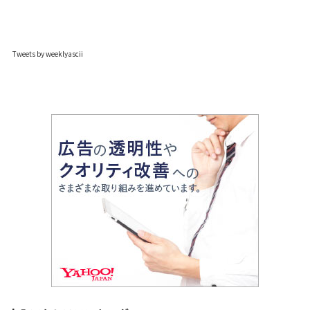
Tweets by weeklyascii