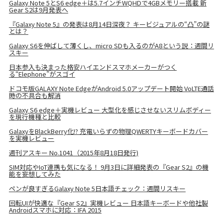
Galaxy Note 5とS6 edge＋は5.7インチWQHDで4GBメモリー搭載 新
Gear S2は9月発表へ
『Galaxy Note 5』の発表は8月14日深夜？ キービジュアルの“凸”の謎
とは？
Galaxy S6を伸ばして薄くし、micro SDも入るのがA8という説：週間リ
スキー
日本参入も決まった格安ハイエンドスマホメーカーがつく
る“Elephone”がスゴイ
ドコモ版GALAXY Note EdgeがAndroid 5.0アップデート開始 VoLTE通話
時の不具合も解消
Galaxy S6 edge＋実機レビュー 大型化を感じさせないスリムボディー
を現行機種と比較
GalaxyをBlackBerry化!? 充電いらずの物理QWERTYキーボードカバー
を実機レビュー
週刊アスキー No.1041（2015年8月18日発行)
SIM対応やIoT連携も気になる！ 9月3日に詳細発表の『Gear S2』の機
能を妄想してみた
ペンが良すぎるGalaxy Note 5日本語チェック：週間リスキー
回転UIが快適な『Gear S2』実機レビュー 日本語キーボードや他社製
Androidスマホに対応：IFA 2015