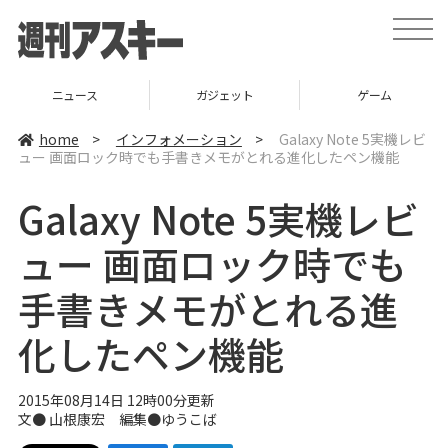
t
o
g
g
l
ニュース
ガジェット
ゲーム
e
n
a
home
>
インフォメーション
>
Galaxy Note 5実機レビ
v
ュー 画面ロック時でも手書きメモがとれる進化したペン機能
i
g
a
Galaxy Note 5実機レビ
t
i
o
ュー 画面ロック時でも
n
手書きメモがとれる進
化したペン機能
2015年08月14日 12時00分更新
文●
山根康宏
編集●
ゆうこば