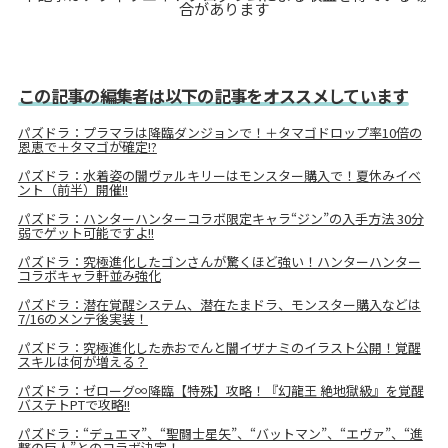
合があります
この記事の編集者は以下の記事をオススメしています
パズドラ：プラマラは降臨ダンジョンで！＋タマゴドロップ率10倍の
恩恵で＋タマゴが確定!?
パズドラ：水着姿の闇ヴァルキリーはモンスター購入で！夏休みイベ
ント（前半）開催!!
パズドラ：ハンターハンターコラボ限定キャラ“ジン”の入手方法 30分
弱でゲット可能ですよ!!
パズドラ：究極進化したゴンさんが驚くほど強い！ハンターハンター
コラボキャラ軒並み強化
パズドラ：潜在覚醒システム、潜在たまドラ、モンスター購入などは
7/16のメンテ後実装！
パズドラ：究極進化した赤おでんと闇イザナミのイラスト公開！覚醒
スキルは何が増える？
パズドラ：ゼローグ∞降臨【特殊】攻略！『幻龍王 絶地獄級』を覚醒
バステトPTで攻略!!
パズドラ：“デュエマ”、“聖闘士星矢”、“バットマン”、“エヴァ”、“進
撃の巨人”とのコラボ決定！