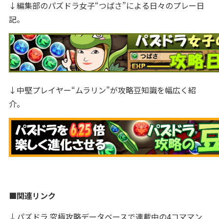
↓編集部のパズドラ女子“つばさ”による日々のプレー日
記。
↓中堅プレイヤー“ムラリン”が攻略豆知識を幅広く紹
介。
■関連リンク
↓パズドラ 究極攻略データベースで連載中の4コママン