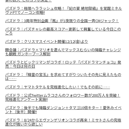
パズドラ：極限ヘララッシュ攻略！『妃の宴 絶地獄級』を覚醒ミネル
ヴァPTでノーコン攻略!!
パズドラ：3周年特別企画『嵐』が1夜限りの全国一斉CMジャック！
パズドラ：パズチャレの最高スコアー更新して興奮している今日この
ごろ
パズドラ：クリスマスイベント開催12/12(金)より
闘会議：パズドラ×マリオを遊んでマックスむらいの降臨チャレンジ
も観戦 ガンホーブース解剖
パズドラとビックリマンがコラボ！ロッテ『パズドラマンチョコ』発
売：今日は何の日
パズドラ：『精霊の宝玉』を求めてすがりついたその先に見えたもの
は……
パズドラ：ヤマトタケルを究極進化したい！でもその前に……
パズドラ：公式Twitterムラコさんのフォロワー数が200万人を突破！
究極進化アンケート実施!!
パズドラ：後半でも降臨ダンジョン＋タマゴ10倍キター！夏休みイベ
ント（後半）開催!!
パズドラ：8/24からエヴァンゲリオンコラボ再来！ミサトさんの究極
進化が強いから欲しい