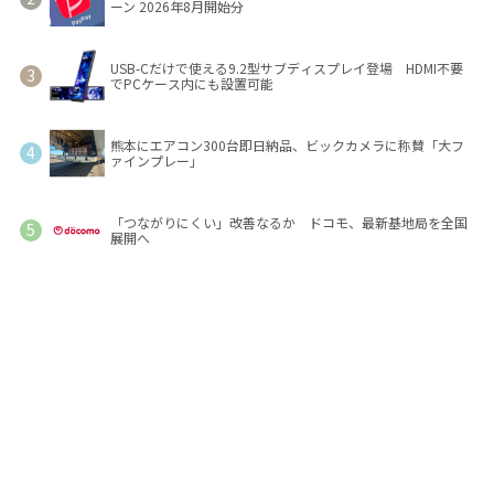
ーン 2026年8月開始分
USB-Cだけで使える9.2型サブディスプレイ登場 HDMI不要
でPCケース内にも設置可能
熊本にエアコン300台即日納品、ビックカメラに称賛「大フ
ァインプレー」
「つながりにくい」改善なるか ドコモ、最新基地局を全国
展開へ