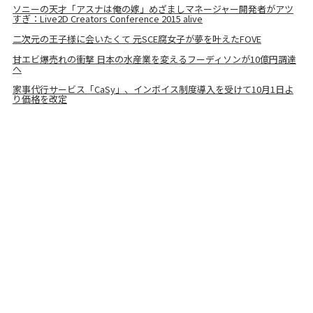
ソニーの天才「アスナは俺の嫁」めざましマネージャー開発者がアツ
すぎ：Live2D Creators Conference 2015 alive
二次元の王子様に会いたくて 元SCE腐女子が夢を叶えたFOVE
甘エビ爆売れの衝撃 日本の水産業を変えるフーディソンが10億円調達
へ
家事代行サービス「CaSy」、インボイス制度導入を受けて10月1日よ
り価格を改定