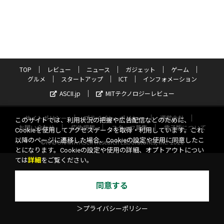
TOP
レビュー
ニュース
ガジェット
ゲーム
グルメ
スタートアップ
ICT
インフォメーション
ASCII.jp
MITテクノロジーレビュー
サイトポリシー
プライバシーポリシー
運営会社
このサイトでは、利用状況の把握や広告配信などのために、
お問い合わせ
広告掲載
スタッフ募集
電子版について
Cookieを使用してアクセスデータを取得・利用しています。これ
以降のページに遷移した場合、Cookieの設定や使用に同意したこ
©KADOKAWA ASCII Research Laboratories, Inc. 2026
とになります。Cookieの設定や使用の詳細、オプトアウトについ
ては
詳細
をご覧ください。
同意する
＞プライバシーポリシー