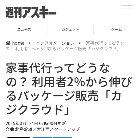
t
o
g
g
l
ニュース
ガジェット
ゲーム
e
n
a
home
>
インフォメーション
>
家事代行ってどうな
v
の？ 利用者2％から伸びるパッケージ販売「カジクラウド」
i
g
a
家事代行ってどうな
t
i
o
の？ 利用者2％から伸び
n
るパッケージ販売「カ
ジクラウド」
2015年07月24日 07時00分更新
文● 北島幹雄／
大江戸スタートアップ