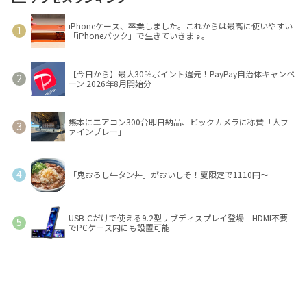
iPhoneケース、卒業しました。これからは最高に使いやすい
「iPhoneバック」で生きていきます。
【今日から】最大30％ポイント還元！PayPay自治体キャンペ
ーン 2026年8月開始分
熊本にエアコン300台即日納品、ビックカメラに称賛「大フ
ァインプレー」
「鬼おろし牛タン丼」がおいしそ！夏限定で1110円～
USB-Cだけで使える9.2型サブディスプレイ登場 HDMI不要
でPCケース内にも設置可能