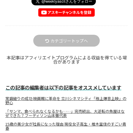
カテゴリートップへ
本記事はアフィリエイトプログラムによる収益を得ている場
合があります
この記事の編集者は以下の記事をオススメしています
常識破りの成功 映画館に革命を 立川シネマシティ「極上爆音上映」の
野心
「サンマ、食べられなくなるかも……」完売続出、大逆転の魚屋はな
ぜできた？フーディソン山本徹代表
15歳の美少女が社長になった理由 現役女子高生・椎木里佳のすごい青
春