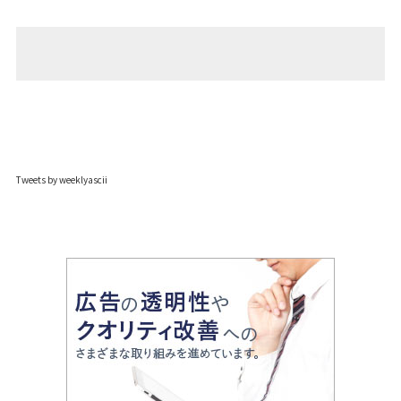
Tweets by weeklyascii