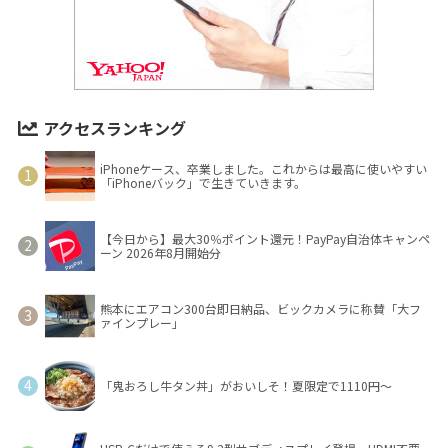
アクセスランキング
iPhoneケース、卒業しました。これからは最高に使いやすい
「iPhoneバック」で生きていきます。
【今日から】最大30％ポイント還元！PayPay自治体キャンペ
ーン 2026年8月開始分
熊本にエアコン300台即日納品、ビックカメラに称賛「大フ
ァインプレー」
「鬼おろし牛タン丼」がおいしそ！夏限定で1110円～