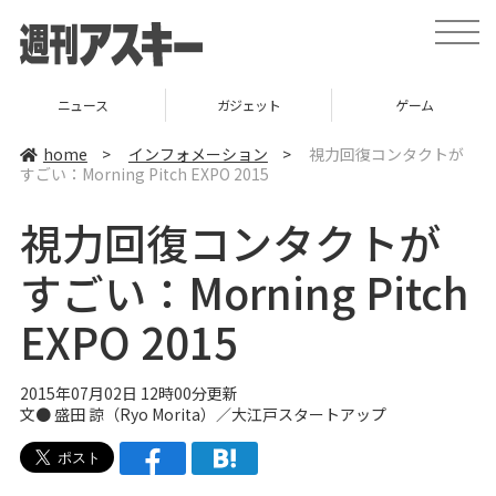
t
o
g
g
l
ニュース
ガジェット
ゲーム
e
n
a
home
>
インフォメーション
>
視力回復コンタクトが
v
すごい：Morning Pitch EXPO 2015
i
g
a
視力回復コンタクトが
t
i
o
すごい：Morning Pitch
n
EXPO 2015
2015年07月02日 12時00分更新
文● 盛田 諒（Ryo Morita）／
大江戸スタートアップ