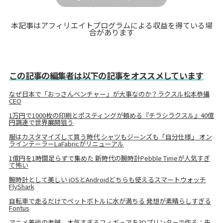
本記事はアフィリエイトプログラムによる収益を得ている場
合があります
この記事の編集者は以下の記事をオススメしています
なぜ日本で「おっさんベンチャー」が大事なのか？ラクスル松本恭攝
CEO
1万円で1000枚の印刷とポスティングが頼める『チラシラクスル』40億
円調達で世界展開狙う
服はカスタマイズして買う時代 シャツもジーンズも「自分仕様」 オン
ラインテーラーLaFabricがリニューアル
1億円を1時間足らずで集めた 新時代の腕時計Pebble Timeが人気すぎ
て怖い
腕時計として美しい iOSとAndroidどちらも使えるスマートウォッチ
FlyShark
自転車で走るだけでペットボトルに水が満ちる 発想が素晴らしすぎる
Fontus
アニメ美術の老舗、本気すぎるフィギュアを3Dプリンターで作る：先