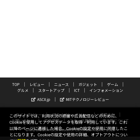
TOP
レビュー
ニュース
ガジェット
ゲーム
グルメ
スタートアップ
ICT
インフォメーション
ASCII.jp
MITテクノロジーレビュー
サイトポリシー
プライバシーポリシー
運営会社
このサイトでは、利用状況の把握や広告配信などのために、
お問い合わせ
広告掲載
スタッフ募集
電子版について
Cookieを使用してアクセスデータを取得・利用しています。これ
以降のページに遷移した場合、Cookieの設定や使用に同意したこ
©KADOKAWA ASCII Research Laboratories, Inc. 2026
とになります。Cookieの設定や使用の詳細、オプトアウトについ