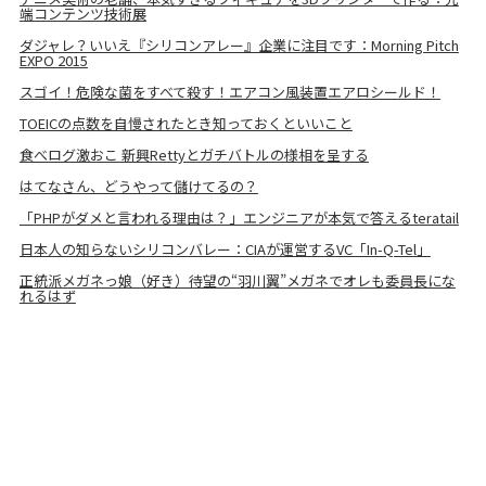
端コンテンツ技術展
ダジャレ？いいえ『シリコンアレー』企業に注目です：Morning Pitch
EXPO 2015
スゴイ！危険な菌をすべて殺す！エアコン風装置エアロシールド！
TOEICの点数を自慢されたとき知っておくといいこと
食べログ激おこ 新興Rettyとガチバトルの様相を呈する
はてなさん、どうやって儲けてるの？
「PHPがダメと言われる理由は？」エンジニアが本気で答えるteratail
日本人の知らないシリコンバレー：CIAが運営するVC「In-Q-Tel」
正統派メガネっ娘（好き）待望の“羽川翼”メガネでオレも委員長にな
れるはず