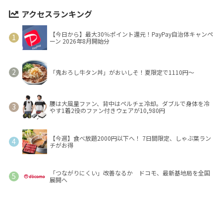
アクセスランキング
【今日から】最大30％ポイント還元！PayPay自治体キャンペ
ーン 2026年8月開始分
「鬼おろし牛タン丼」がおいしそ！夏限定で1110円～
腰は大風量ファン、背中はペルチェ冷却。ダブルで身体を冷
やす1着2役のファン付きウェアが10,980円
【今週】食べ放題2000円以下へ！ 7日間限定、しゃぶ葉ラン
チがお得
「つながりにくい」改善なるか ドコモ、最新基地局を全国
展開へ