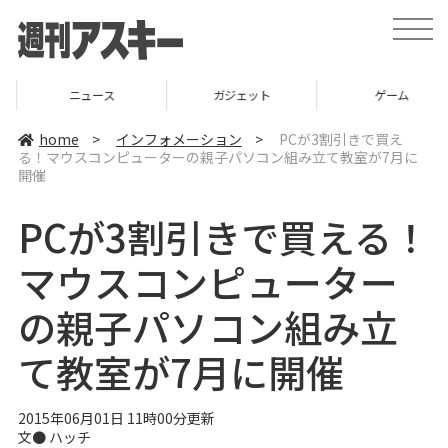
t
o
g
g
l
ニュース
ガジェット
ゲーム
e
n
a
home
>
インフォメーション
>
PCが3割引きで買え
v
る！マウスコンピューターの親子パソコン組み立て教室が7月に
i
開催
g
a
t
PCが3割引きで買える！
i
o
n
マウスコンピューター
の親子パソコン組み立
て教室が7月に開催
2015年06月01日 11時00分更新
文●
ハッチ