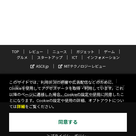
TOP
レビュー
ニュース
ガジェット
ゲーム
グルメ
スタートアップ
ICT
インフォメーション
ASCII.jp
MITテクノロジーレビュー
サイトポリシー
プライバシーポリシー
運営会社
このサイトでは、利用状況の把握や広告配信などのために、
お問い合わせ
広告掲載
スタッフ募集
電子版について
Cookieを使用してアクセスデータを取得・利用しています。これ
以降のページに遷移した場合、Cookieの設定や使用に同意したこ
©KADOKAWA ASCII Research Laboratories, Inc. 2026
とになります。Cookieの設定や使用の詳細、オプトアウトについ
ては
詳細
をご覧ください。
同意する