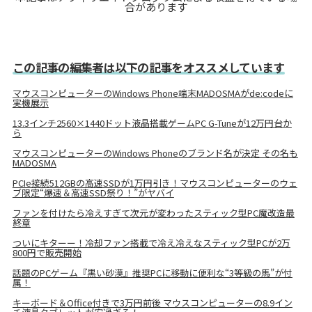
合があります
この記事の編集者は以下の記事をオススメしています
マウスコンピューターのWindows Phone端末MADOSMAがde:codeに
実機展示
13.3インチ2560×1440ドット液晶搭載ゲームPC G-Tuneが12万円台か
ら
マウスコンピューターのWindows Phoneのブランド名が決定 その名も
MADOSMA
PCIe接続512GBの高速SSDが1万円引き！マウスコンピューターのウェ
ブ限定“爆速＆高速SSD祭り！”がヤバイ
ファンを付けたら冷えすぎて次元が変わったスティック型PC魔改造最
終章
ついにキターー！冷却ファン搭載で冷え冷えなスティック型PCが2万
800円で販売開始
話題のPCゲーム『黒い砂漠』推奨PCに移動に便利な“3等級の馬”が付
属！
キーボード＆Office付きで3万円前後 マウスコンピューターの8.9イン