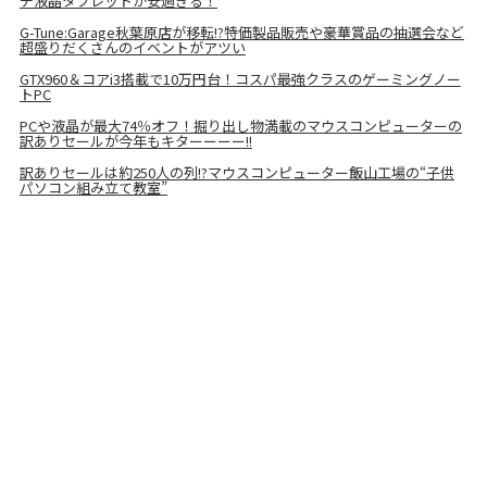
チ液晶タブレットが安過ぎる！
G-Tune:Garage秋葉原店が移転!?特価製品販売や豪華賞品の抽選会など
超盛りだくさんのイベントがアツい
GTX960＆コアi3搭載で10万円台！コスパ最強クラスのゲーミングノー
トPC
PCや液晶が最大74％オフ！掘り出し物満載のマウスコンピューターの
訳ありセールが今年もキターーーー!!
訳ありセールは約250人の列!?マウスコンピューター飯山工場の“子供
パソコン組み立て教室”