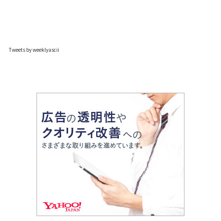
Tweets by weeklyascii