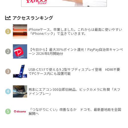
アクセスランキング
iPhoneケース、卒業しました。これからは最高に使いやすい
「iPhoneバック」で生きていきます。
【今日から】最大30％ポイント還元！PayPay自治体キャンペ
ーン 2026年8月開始分
USB-Cだけで使える9.2型サブディスプレイ登場 HDMI不要
でPCケース内にも設置可能
熊本にエアコン300台即日納品、ビックカメラに称賛「大フ
ァインプレー」
「つながりにくい」改善なるか ドコモ、最新基地局を全国
展開へ