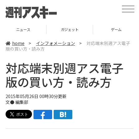
t
o
g
g
l
ニュース
ガジェット
ゲーム
e
n
a
home
>
インフォメーション
>
対応端末別週アス電子
v
版の買い方・読み方
i
g
a
対応端末別週アス電子
t
i
o
版の買い方・読み方
n
2015年05月26日 00時30分更新
文● 編集部