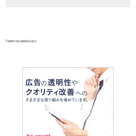
Tweets by weeklyascii