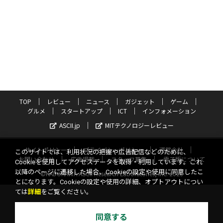
TOP
レビュー
ニュース
ガジェット
ゲーム
グルメ
スタートアップ
ICT
インフォメーション
ASCII.jp
MITテクノロジーレビュー
サイトポリシー
プライバシーポリシー
運営会社
このサイトでは、利用状況の把握や広告配信などのために、
お問い合わせ
広告掲載
スタッフ募集
電子版について
Cookieを使用してアクセスデータを取得・利用しています。これ
以降のページに遷移した場合、Cookieの設定や使用に同意したこ
©KADOKAWA ASCII Research Laboratories, Inc. 2026
とになります。Cookieの設定や使用の詳細、オプトアウトについ
ては
詳細
をご覧ください。
同意する