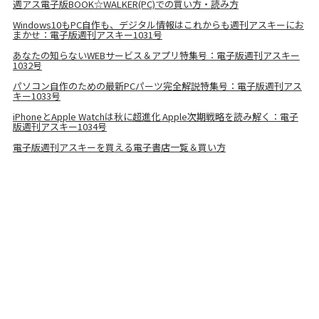
週アス電子版BOOK☆WALKER(PC)での買い方・読み方
Windows10もPC自作も、デジタル情報はこれからも週刊アスキーにお
まかせ：電子版週刊アスキー1031号
あなたの知らないWEBサービス＆アプリ特集号：電子版週刊アスキー
1032号
パソコン自作のための最新PCパーツ完全解説特集号：電子版週刊アス
キー1033号
iPhoneとApple Watchは秋に超進化 Apple次期戦略を読み解く：電子
版週刊アスキー1034号
電子版週刊アスキーを買える電子書店一覧＆買い方