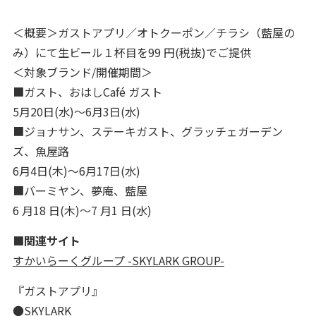
＜概要＞ガストアプリ／オトクーポン／チラシ（藍屋の
み）にて生ビール１杯目を99 円(税抜)でご提供
＜対象ブランド/開催期間＞
■ガスト、おはしCafé ガスト
5月20日(水)～6月3日(水)
■ジョナサン、ステーキガスト、グラッチェガーデン
ズ、魚屋路
6月4日(木)～6月17日(水)
■バーミヤン、夢庵、藍屋
6 月18 日(木)～7 月1 日(水)
■関連サイト
すかいらーくグループ -SKYLARK GROUP-
『ガストアプリ』
●SKYLARK