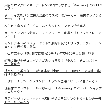
大間の本マグロのオーナーに5000円からなれる『Makuake』のプロジ
ェクト
麺×ライスをパンに挟んだ最強の炭水化物バーガー『蒙古タンメン＆
定食バーガー』
凍らせて食べる「白くま」ふうカントリーマアムが新登場
サーティワンから衝撃のトマトフレーバー登場！『トマッティレモン
ソルベ』
マクドナルドのバリューセットが劇的に変化！サラダ、ナゲット、シ
ェイクも選べるように
杏仁豆腐のつけ麺!?麵屋武蔵で冷辛「杏豆腐の冷辛つけ麺」登場
逆転の発想のチョコバナナが激ウマそう！『そんな！チョコバナ～
ナ』新発売
「ハリー・ポッター」が4週連続『金曜ロードSHOW！』で放映！第1
弾は賢者の石
ピザドーナッツ、グラタンドーナッツが登場！ビールに合うかな？
理髪店でクラフトビールが飲める！「Makuake」のバーバーショップ
プロジェクト
限定バージョンはネクタイ水引付き父の日にサンクトガーレンの一升
瓶ビールを送ろう