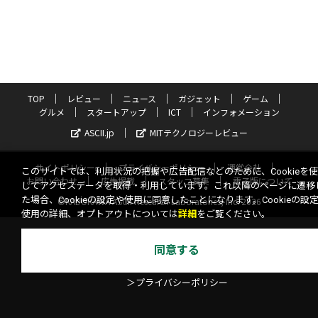
TOP
レビュー
ニュース
ガジェット
ゲーム
グルメ
スタートアップ
ICT
インフォメーション
ASCII.jp
MITテクノロジーレビュー
サイトポリシー
プライバシーポリシー
運営会社
このサイトでは、利用状況の把握や広告配信などのために、Cookieを
お問い合わせ
広告掲載
スタッフ募集
電子版について
してアクセスデータを取得・利用しています。これ以降のページに遷移
た場合、Cookieの設定や使用に同意したことになります。Cookieの設
©KADOKAWA ASCII Research Laboratories, Inc. 2026
使用の詳細、オプトアウトについては
詳細
をご覧ください。
同意する
＞プライバシーポリシー