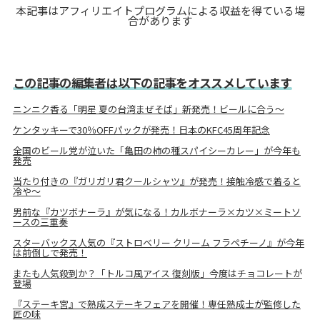
本記事はアフィリエイトプログラムによる収益を得ている場
合があります
この記事の編集者は以下の記事をオススメしています
ニンニク香る「明星 夏の台湾まぜそば」新発売！ビールに合う～
ケンタッキーで30％OFFパックが発売！日本のKFC45周年記念
全国のビール党が泣いた「亀田の柿の種スパイシーカレー」が今年も
発売
当たり付きの『ガリガリ君クールシャツ』が発売！接触冷感で着ると
冷や～
男前な『カツボナーラ』が気になる！カルボナーラ×カツ×ミートソ
ースの三重奏
スターバックス人気の『ストロベリー クリーム フラペチーノ』が今年
は前倒しで発売！
またも人気殺到か？「トルコ風アイス 復刻版」今度はチョコレートが
登場
『ステーキ宮』で熟成ステーキフェアを開催！専任熟成士が監修した
匠の味