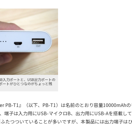
SB入力ポートと、USB出力ポートの
力ポートがひとつなのがちょっと残
k Charger PB-T1』（以下、PB-T1）は名前のとおり容量10000mAh
端子は入力用にUSB-マイクロB、出力用にUSB-Aを搭載し
子がふたつついていることが多いですが、本製品には出力端子は