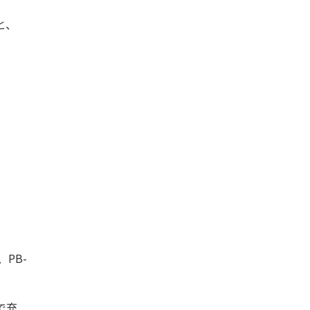
と、
PB-
で充