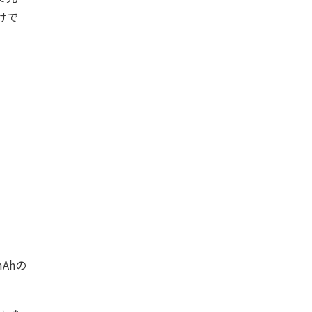
けで
Ahの