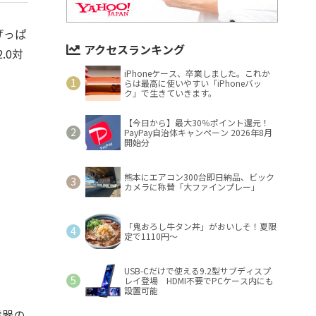
げっぱ
アクセスランキング
.0対
iPhoneケース、卒業しました。これか
らは最高に使いやすい「iPhoneバッ
ク」で生きていきます。
【今日から】最大30％ポイント還元！
PayPay自治体キャンペーン 2026年8月
開始分
熊本にエアコン300台即日納品、ビック
カメラに称賛「大ファインプレー」
「鬼おろし牛タン丼」がおいしそ！夏限
定で1110円～
USB-Cだけで使える9.2型サブディスプ
レイ登場 HDMI不要でPCケース内にも
設置可能
電器の