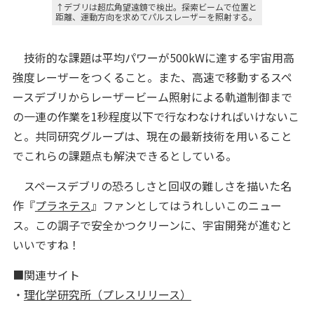
↑デブリは超広角望遠鏡で検出。探索ビームで位置と
距離、運動方向を求めてパルスレーザーを照射する。
技術的な課題は平均パワーが500kWに達する宇宙用高
強度レーザーをつくること。また、高速で移動するスペ
ースデブリからレーザービーム照射による軌道制御まで
の一連の作業を1秒程度以下で行なわなければいけないこ
と。共同研究グループは、現在の最新技術を用いること
でこれらの課題点も解決できるとしている。
スペースデブリの恐ろしさと回収の難しさを描いた名
作『
プラネテス
』ファンとしてはうれしいこのニュー
ス。この調子で安全かつクリーンに、宇宙開発が進むと
いいですね！
■関連サイト
・
理化学研究所（プレスリリース）