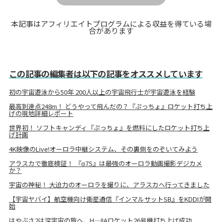
本記事はアフィリエイトプログラムによる収益を得ている場
合があります
この記事の編集者は以下の記事をオススメしています
初の宇宙遊泳から50年 200人以上の宇宙飛行士が宇宙遊泳を経験
最高到達点248m！ どうやって飛んだの？『ぷっちょ』ロケット打ち上
げの現地詳細レポート
世界初！ ソフトキャンディ『ぷっちょ』を燃料にしたロケット打ち上
げ計画
4K映像のLive!オーロラ中継システム、その裏側をのぞいてみよう
アラスカで徹底検証！ 『α7S』は最強のオーロラ動画撮影デジカメ
か？
宇宙の神秘！ 大迫力のオーロラを撮りに、アラスカへ行ってきました
【宇宙ヤバイ】航空機向け衛星通信『インマルサットSB』をKDDIが開
始
はやぶさ2は深宇宙の旅へ、H―IIAロケット26号機打ち上げ成功