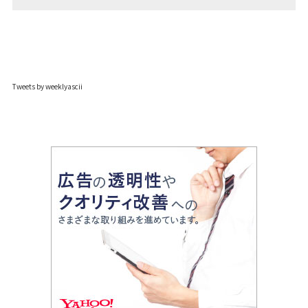
Tweets by weeklyascii