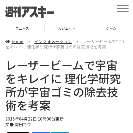
t
o
g
g
l
ニュース
ガジェット
ゲーム
e
n
a
home
>
インフォメーション
>
レーザービームで宇宙
v
をキレイに 理化学研究所が宇宙ゴミの除去技術を考案
i
g
a
レーザービームで宇宙
t
i
o
をキレイに 理化学研究
n
所が宇宙ゴミの除去技
術を考案
2015年04月22日 10時00分更新
文●
南田ゴウ