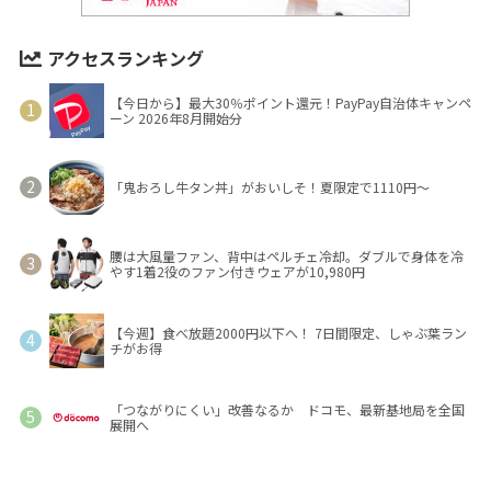
アクセスランキング
【今日から】最大30％ポイント還元！PayPay自治体キャンペ
ーン 2026年8月開始分
「鬼おろし牛タン丼」がおいしそ！夏限定で1110円～
腰は大風量ファン、背中はペルチェ冷却。ダブルで身体を冷
やす1着2役のファン付きウェアが10,980円
【今週】食べ放題2000円以下へ！ 7日間限定、しゃぶ葉ラン
チがお得
「つながりにくい」改善なるか ドコモ、最新基地局を全国
展開へ