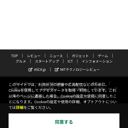
TOP
レビュー
ニュース
ガジェット
ゲーム
グルメ
スタートアップ
ICT
インフォメーション
ASCII.jp
MITテクノロジーレビュー
サイトポリシー
プライバシーポリシー
運営会社
このサイトでは、利用状況の把握や広告配信などのために、
お問い合わせ
広告掲載
スタッフ募集
電子版について
Cookieを使用してアクセスデータを取得・利用しています。これ
以降のページに遷移した場合、Cookieの設定や使用に同意したこ
©KADOKAWA ASCII Research Laboratories, Inc. 2026
とになります。Cookieの設定や使用の詳細、オプトアウトについ
ては
詳細
をご覧ください。
同意する