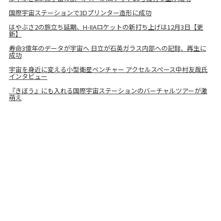
国際宇宙ステーションで3Dプリンター造形に成功
はやぶさ2の旅立ち延期、H-IIAロケットの新打ち上げは12月3日【更
新】
寿命3億年のデータが宇宙へ 日立が石英ガラス内部への記録、再生に
成功
宇宙を身近に変える小型衛星ベンチャー アクセルスペース中村友哉氏
インタビュー
『きぼう』にも入れる国際宇宙ステーションのバーチャルツアーが激
萌え