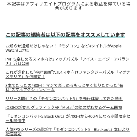
本記事はアフィリエイトプログラムによる収益を得ている場
合があります
この記事の編集者は以下の記事をオススメしています
お知らせ通知だけじゃない！『モダコン』など4タイトルがApple
Watchに対応
PvPも楽しめるスマホ向け3マッチパズル『アイス・エイジ：アバラン
チ』近日公開
これが進化した“神経衰弱”だ!!スマホ向けファンタジーパズル『マグナ
メモリア』配信開始！
3本でたったの480円！マジで楽しめるもっと早く知りたかった“有
料”スマホアクションゲーム
リリース間近？の『モダンコンバット5』を先行体験してきた動画
iOS8の新要素 グラフィックAPI“Metal”の効果がわかるゲーム画像
『モダンコンバット5:Black Out』が700円から400円になる期間限定セ
ール開催中
人気FPSシリーズの最新作『モダンコンバット5：Blackout』本日より
配信開始