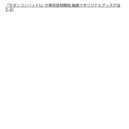
『モダンコンバット5』の事前登録開始 抽選でオリジナルグッズが当
たる!