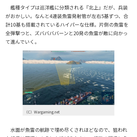
艦種タイプは巡洋艦に分類される『北上』だが、兵装
がおかしい。なんと4連装魚雷発射管が左右5基ずつ、合
計10基も搭載されているハイパーな仕様。片側の魚雷を
全弾撃つと、ズババババーンと20発の魚雷が敵に向かっ
て進んでいく。
（C）Wargaming.net
水面が魚雷の航跡で埋め尽くされほどなので、狙われ