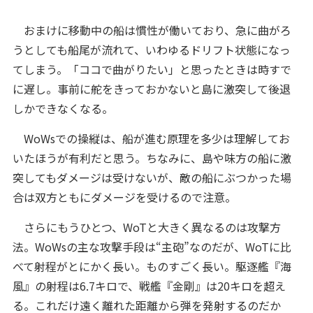
おまけに移動中の船は慣性が働いており、急に曲がろ
うとしても船尾が流れて、いわゆるドリフト状態になっ
てしまう。「ココで曲がりたい」と思ったときは時すで
に遅し。事前に舵をきっておかないと島に激突して後退
しかできなくなる。
WoWsでの操縦は、船が進む原理を多少は理解してお
いたほうが有利だと思う。ちなみに、島や味方の船に激
突してもダメージは受けないが、敵の船にぶつかった場
合は双方ともにダメージを受けるので注意。
さらにもうひとつ、WoTと大きく異なるのは攻撃方
法。WoWsの主な攻撃手段は“主砲”なのだが、WoTに比
べて射程がとにかく長い。ものすごく長い。駆逐艦『海
風』の射程は6.7キロで、戦艦『金剛』は20キロを超え
る。これだけ遠く離れた距離から弾を発射するのだか