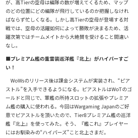
が、高Tierの空母は編隊の数が増えてくるため、マップ
のどの位置にどの編隊が飛行しているのか把握しなけれ
ばならず忙しくなる。しかし高Tierの空母が登場する対
戦では、空母の活躍如何によって勝敗が決まるため、活
躍次第ではチームメイトから大絶賛を受けること間違い
なし。
■プレミアム艦の重雷装巡洋艦『北上』がハイパーすご
い！
WoWsのリリース後は課金システムが実装され、“ピア
ストル”を入手できるようになる。ピアストルはWoTのゴ
ールドと同じで、軍艦の所持スロットの拡張やプレミア
ム艦の購入に使われる。今回はWargaming Japanのご好
意でピアストルを頂いたので、Tier8プレミアム艦の巡洋
艦『北上』を使ってみた。そう、『艦これ』プレイヤー
にはお馴染みの“ハイパーズ”こと北上さまだ。