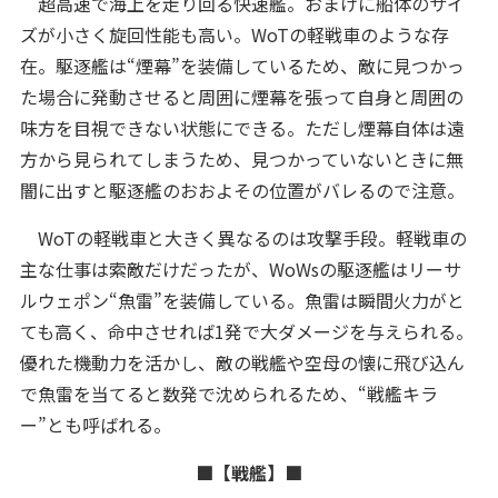
超高速で海上を走り回る快速艦。おまけに船体のサイ
ズが小さく旋回性能も高い。WoTの軽戦車のような存
在。駆逐艦は“煙幕”を装備しているため、敵に見つかっ
た場合に発動させると周囲に煙幕を張って自身と周囲の
味方を目視できない状態にできる。ただし煙幕自体は遠
方から見られてしまうため、見つかっていないときに無
闇に出すと駆逐艦のおおよその位置がバレるので注意。
WoTの軽戦車と大きく異なるのは攻撃手段。軽戦車の
主な仕事は索敵だけだったが、WoWsの駆逐艦はリーサ
ルウェポン“魚雷”を装備している。魚雷は瞬間火力がと
ても高く、命中させれば1発で大ダメージを与えられる。
優れた機動力を活かし、敵の戦艦や空母の懐に飛び込ん
で魚雷を当てると数発で沈められるため、“戦艦キラ
ー”とも呼ばれる。
■【戦艦】■