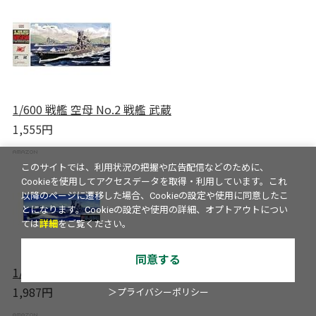
1/600 戦艦 空母 No.2 戦艦 武蔵
1,555円
このサイトでは、利用状況の把握や広告配信などのために、
Cookieを使用してアクセスデータを取得・利用しています。これ
以降のページに遷移した場合、Cookieの設定や使用に同意したこ
とになります。Cookieの設定や使用の詳細、オプトアウトについ
ては
詳細
をご覧ください。
同意する
1/700 超弩級戦艦 武蔵 レイテ沖海戦...
1,987円
＞プライバシーポリシー