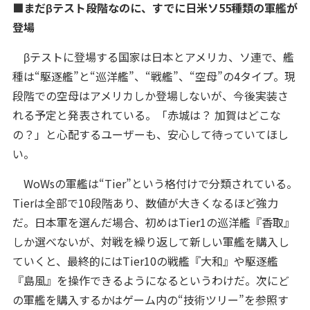
■まだβテスト段階なのに、すでに日米ソ55種類の軍艦が
登場
βテストに登場する国家は日本とアメリカ、ソ連で、艦
種は“駆逐艦”と“巡洋艦”、“戦艦”、“空母”の4タイプ。現
段階での空母はアメリカしか登場しないが、今後実装さ
れる予定と発表されている。「赤城は？ 加賀はどこな
の？」と心配するユーザーも、安心して待っていてほし
い。
WoWsの軍艦は“Tier”という格付けで分類されている。
Tierは全部で10段階あり、数値が大きくなるほど強力
だ。日本軍を選んだ場合、初めはTier1の巡洋艦『香取』
しか選べないが、対戦を繰り返して新しい軍艦を購入し
ていくと、最終的にはTier10の戦艦『大和』や駆逐艦
『島風』を操作できるようになるというわけだ。次にど
の軍艦を購入するかはゲーム内の“技術ツリー”を参照す