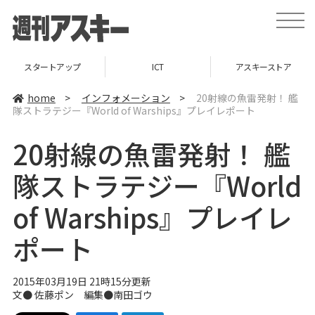
t
o
g
g
l
ICT
アスキーストア
インフォメーション
e
n
a
home
>
インフォメーション
>
20射線の魚雷発射！ 艦
v
隊ストラテジー『World of Warships』プレイレポート
i
g
a
20射線の魚雷発射！ 艦
t
i
o
隊ストラテジー『World
n
of Warships』プレイレ
ポート
2015年03月19日 21時15分更新
文● 佐藤ポン 編集●
南田ゴウ