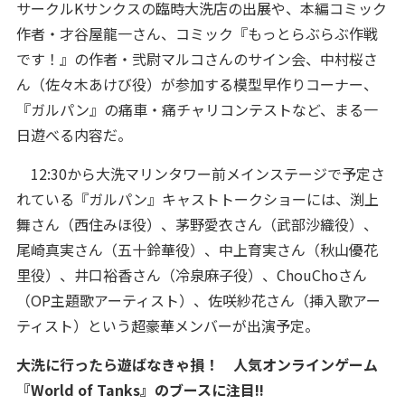
サークルKサンクスの臨時大洗店の出展や、本編コミック
作者・才谷屋龍一さん、コミック『もっとらぶらぶ作戦
です！』の作者・弐尉マルコさんのサイン会、中村桜さ
ん（佐々木あけび役）が参加する模型早作りコーナー、
『ガルパン』の痛車・痛チャリコンテストなど、まる一
日遊べる内容だ。
12:30から大洗マリンタワー前メインステージで予定さ
れている『ガルパン』キャストトークショーには、渕上
舞さん（西住みほ役）、茅野愛衣さん（武部沙織役）、
尾崎真実さん（五十鈴華役）、中上育実さん（秋山優花
里役）、井口裕香さん（冷泉麻子役）、ChouChoさん
（OP主題歌アーティスト）、佐咲紗花さん（挿入歌アー
ティスト）という超豪華メンバーが出演予定。
大洗に行ったら遊ばなきゃ損！ 人気オンラインゲーム
『World of Tanks』のブースに注目!!