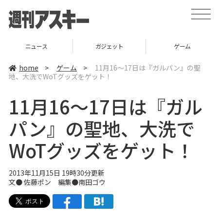
t
o
g
g
l
ニュース
ガジェット
ゲーム
e
n
a
home
>
ゲーム
>
11月16～17日は『ガルパン』の聖
v
地、大洗でWoTグッズをゲット！
i
g
a
11月16～17日は『ガル
t
i
o
パン』の聖地、大洗で
n
WoTグッズをゲット！
2013年11月15日 19時30分更新
文● 佐藤ポン 編集●
南田ゴウ