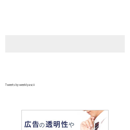
Tweets by weeklyascii