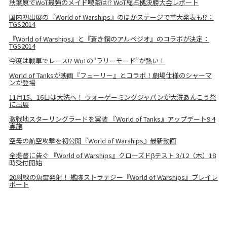
秋葉原でWoT最強のメイド喫茶は!? WoT総占拠決勝大会レポート
国内初出展の『World of Warships』のほかステージで重大発表も!?：
TGS2014
『World of Warships』と『蒼き鋼のアルペジオ』のコラボが決定：
TGS2014
今度は戦車でレース!? WoTの“ラリーモード”が熱い！
World of Tanksが映画『フューリー』とコラボ！劇場仕様のシャーマ
ンが登場
11月15、16日は大洗へ！ ウォーゲーミングジャパンが大洗あんこう祭
に出展
激戦地スターリングラードを実装 『World of Tanks』アップデート9.4
実施
空母の航空攻撃を初公開『World of Warships』最新動画
全提督に告ぐ 『World of Warships』クローズドβテスト 3/12（木）18
時受付開始
20射線の魚雷発射！ 艦隊ストラテジー『World of Warships』プレイレ
ポート