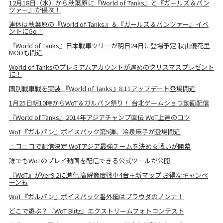
12月18日（水）から秋葉原に『World of Tanks』と『ガールズ＆パン
ツァー』が侵攻！
連休は秋葉原の『World of Tanks』＆『ガールズ＆パンツァー』イベ
ントにGo！
『World of Tanks』日本戦車ツリーが明日24日に登場予定 秋山優花里
MODも間近
World of Tanksのプレミアムアカウントが遅めのクリスマスプレゼント
に！
国別戦車戦を実装 『World of Tanks』8.11アップデート登場間近
1月25日朝10時からWoT＆ガルパン祭り！ 台北ゲームショウ動画配信
『World of Tanks』2014年アジアチャンプ直伝 WoT上達のコツ
WoT『ガルパン』ボイスパック第5弾、冷泉麻子が登場間近
ニコニコで配信決定 WoTアジア最強チームを決める戦いが開幕
誰でもWoTのプレイ動画を配信できる公式ツールが公開
『WoT』がVer9.2に進化 高解像度戦車4台＋新マップ お得なキャンペ
ーンも
WoT『ガルパン』ボイスパック番外編はプラウダのノンナ！
どこで遊ぶ？『WoT Blitz』エクストリームフォトコンテスト