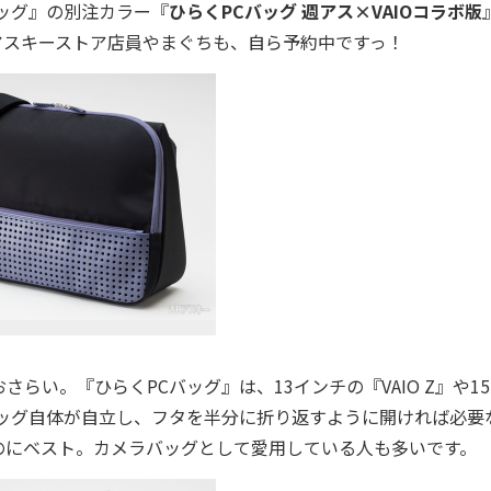
ッグ』の別注カラー『
ひらくPCバッグ 週アス×VAIOコラボ版
アスキーストア店員やまぐちも、自ら予約中ですっ！
い。『ひらくPCバッグ』は、13インチの『VAIO Z』や1
。バッグ自体が自立し、フタを半分に折り返すように開ければ必要
のにベスト。カメラバッグとして愛用している人も多いです。