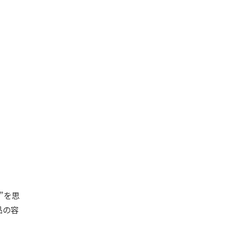
”を思
品の容