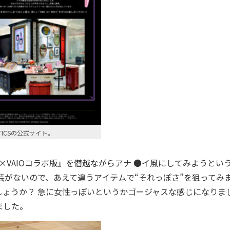
METICSの公式サイト。
×VAIOコラボ版』を僭越ながらアナ ●イ風にしてみようとい
芸がないので、あえて違うアイテムで“それっぽさ”を狙ってみ
ょうか？ 急に女性っぽいというかゴージャスな感じになりま
ました。