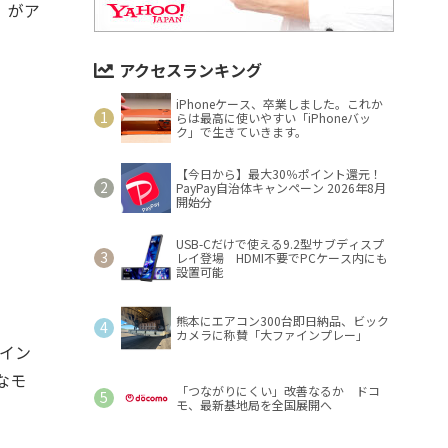
』がア
アクセスランキング
iPhoneケース、卒業しました。これか
らは最高に使いやすい「iPhoneバッ
ク」で生きていきます。
【今日から】最大30％ポイント還元！
PayPay自治体キャンペーン 2026年8月
開始分
USB-Cだけで使える9.2型サブディスプ
レイ登場 HDMI不要でPCケース内にも
設置可能
熊本にエアコン300台即日納品、ビック
カメラに称賛「大ファインプレー」
5イン
なモ
「つながりにくい」改善なるか ドコ
モ、最新基地局を全国展開へ