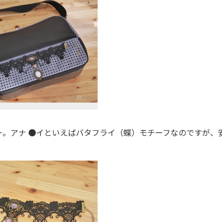
。アナ ●イといえばバタフライ（蝶）モチーフなのですが、