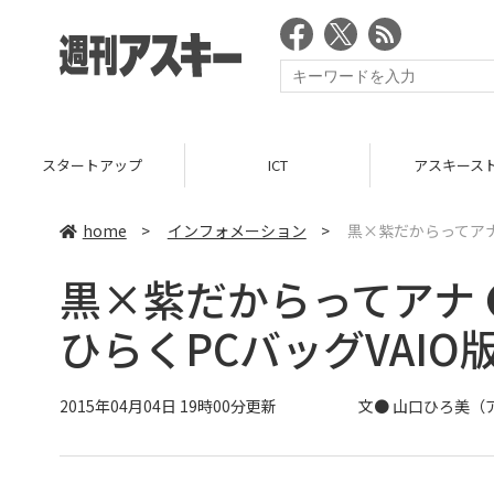
スタートアップ
ICT
アスキース
home
>
インフォメーション
>
黒×紫だからってアナ
黒×紫だからってアナ
ひらくPCバッグVAI
2015年04月04日 19時00分更新
文●
山口ひろ美
（