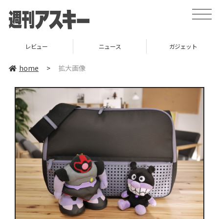
toggle
naviga
レビュー
ニュース
ガジェット
home
>
拡大画像