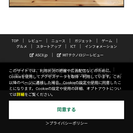
TOP
レビュー
ニュース
ガジェット
ゲーム
グルメ
スタートアップ
ICT
インフォメーション
ASCII.jp
MITテクノロジーレビュー
サイトポリシー
プライバシーポリシー
運営会社
このサイトでは、利用状況の把握や広告配信などのために、
お問い合わせ
広告掲載
スタッフ募集
電子版について
Cookieを使用してアクセスデータを取得・利用しています。これ
以降のページに遷移した場合、Cookieの設定や使用に同意したこ
©KADOKAWA ASCII Research Laboratories, Inc. 2026
とになります。Cookieの設定や使用の詳細、オプトアウトについ
ては
詳細
をご覧ください。
同意する
＞プライバシーポリシー