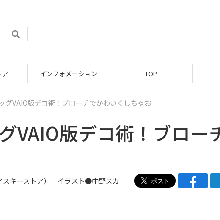
トア
インフォメーション
TOP
ッグVAIO版デコ術！ブローチでかわいくしちゃお
グVAIO版デコ術！ブロー
アスキーストア
） イラスト●中野スカ