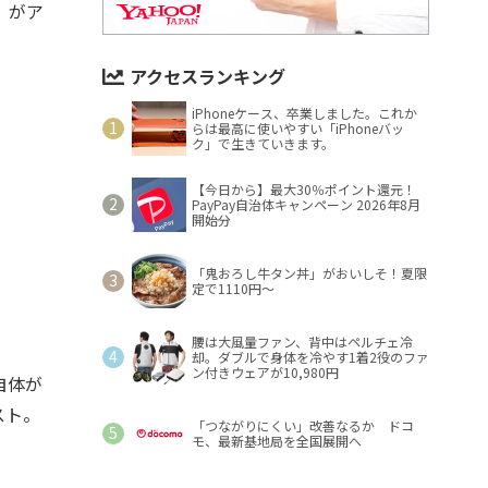
』がア
アクセスランキング
iPhoneケース、卒業しました。これか
らは最高に使いやすい「iPhoneバッ
ク」で生きていきます。
【今日から】最大30％ポイント還元！
PayPay自治体キャンペーン 2026年8月
開始分
「鬼おろし牛タン丼」がおいしそ！夏限
定で1110円～
腰は大風量ファン、背中はペルチェ冷
却。ダブルで身体を冷やす1着2役のファ
ン付きウェアが10,980円
自体が
スト。
「つながりにくい」改善なるか ドコ
モ、最新基地局を全国展開へ