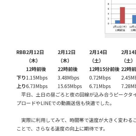
RBB
2月12日
2月12日
2月14日
2月14
（木）
（木）
（土）
（土）
12時前後
22時前後
12時15分前後
22時
下り
1.15Mbps
3.48Mbps
0.72Mbps
2.45M
上り
6.73Mbps
15.65Mbps
6.71Mbps
7.28M
平日、土日の昼ごろと夜の回線が込み合うピークタイム
プロードやLINEでの動画送信も快適でした。
実際に利用してみて、時間帯で速度が大きく変わるこ
ことで、さらなる速度の向上に期待です。