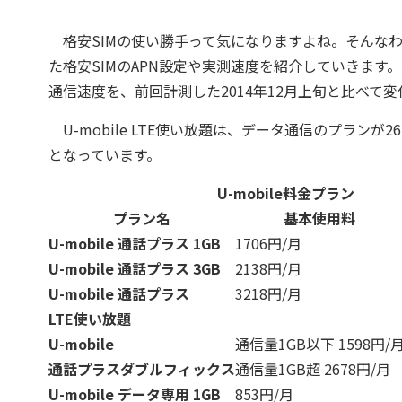
格安SIMの使い勝手って気になりますよね。そんな
た格安SIMのAPN設定や実測速度を紹介していきます。今
通信速度を、前回計測した2014年12月上旬と比べて
U-mobile LTE使い放題は、データ通信のプランが26
となっています。
U-mobile料金プラン
プラン名
基本使用料
U-mobile 通話プラス 1GB
1706
円/月
U-mobile 通話プラス 3GB
2138
円/月
U-mobile 通話プラス
3218
円/月
LTE使い放題
U-mobile
通信量1GB以下
1598
円/
通話プラスダブルフィックス
通信量1GB超 2678
円/月
U-mobile データ専用 1GB
853円/月