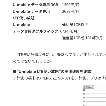
U-mobile データ専用 3GB
1598
円/月
U-mobile データ専用
2678
円/月
LTE使い放題
U-mobile
通信量1GB以下
データ専用ダブルフィックス
734
円/月
通信量1GB超
1814
円/月
LTE使い放題以外にも、豊富なプランが用意されてい
のではないでしょうか。
●“
U-mobile LTE使い放題
”の実測速度を確認
※計測の端末はXPERIA Z1 SO-01Fを、計測アプリは『RB