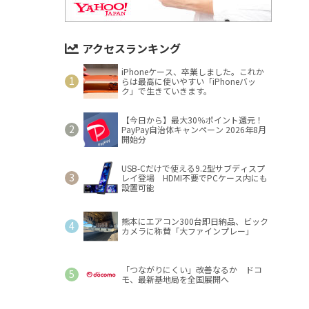
アクセスランキング
iPhoneケース、卒業しました。これか
らは最高に使いやすい「iPhoneバッ
ク」で生きていきます。
【今日から】最大30％ポイント還元！
PayPay自治体キャンペーン 2026年8月
開始分
USB-Cだけで使える9.2型サブディスプ
レイ登場 HDMI不要でPCケース内にも
設置可能
熊本にエアコン300台即日納品、ビック
カメラに称賛「大ファインプレー」
「つながりにくい」改善なるか ドコ
モ、最新基地局を全国展開へ