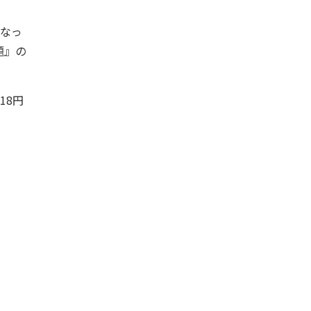
なっ
題』の
18円