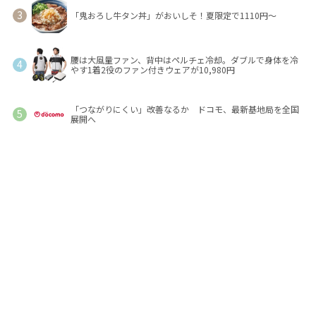
「鬼おろし牛タン丼」がおいしそ！夏限定で1110円～
腰は大風量ファン、背中はペルチェ冷却。ダブルで身体を冷
やす1着2役のファン付きウェアが10,980円
「つながりにくい」改善なるか ドコモ、最新基地局を全国
展開へ