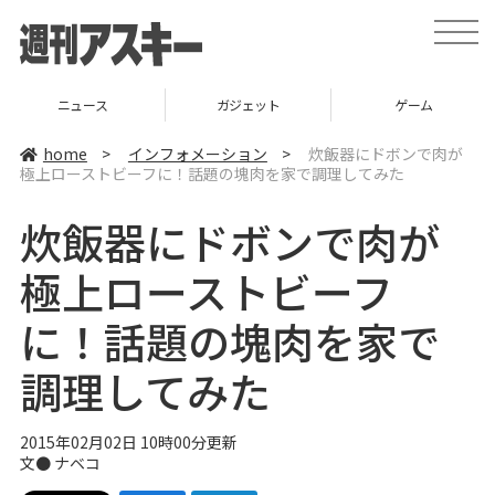
t
o
g
g
l
ニュース
ガジェット
ゲーム
e
n
a
home
>
インフォメーション
>
炊飯器にドボンで肉が
v
極上ローストビーフに！話題の塊肉を家で調理してみた
i
g
a
炊飯器にドボンで肉が
t
i
o
極上ローストビーフ
n
に！話題の塊肉を家で
調理してみた
2015年02月02日 10時00分更新
文●
ナベコ