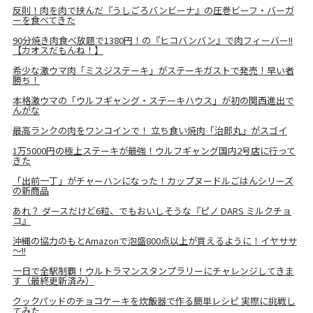
反則！肉を肉で挟んだ『うしごろバンビーナ』の圧巻ビーフ・バーガ
ーを食べてきた
90分焼き肉食べ放題で1380円！の『ヒコバンバン』で肉フィーバー!!
【カオスだもんね！】
希少な激ウマ肉「ミスジステーキ」がステーキガストで発売！早い者
勝ち！
本格激ウマの「ウルフギャング・ステーキハウス」が初の関西進出で
んがな
最高ランクの肉をワンコインで！ 立ち食い焼肉「治郎丸」がスゴイ
1万5000円の極上ステーキが最強！ウルフギャング国内2号店に行って
きた
「出前一丁」がチャーハンになった！カップヌードルごはんシリーズ
の新商品
あれ？ ダースだけど6粒、でもおいしそうな『ピノ DARS ミルクチョ
コ』
沖縄の協力のもとAmazonで泡盛800点以上が買えるように！イヤササ
～!!
一日で全駅制覇！ウルトラマンスタンプラリーにチャレンジしてきま
す（最終更新済み）
クックパッドのチョコケーキを炊飯器で作る簡単レシピ 実際に挑戦し
てみた