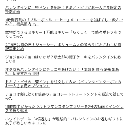
バレンタインに「壁ドン」を配達！ドミノ・ピザがお一人さま限定の
特別企画
3時間行列の「ブルーボトルコーヒー」のコーヒーを並ばずして飲んで
みた、編集部内で。
煮物ができるミキサー！万能ミキサー「らくっく」で熱々ポトフをつ
くってみた
2月9日は肉の日！ジューシー、ボリューム大の喰らうにふさわしい肉
記事まとめ
ジョジョのチョコはいかが？承太郎の帽子ケーキをバレンタインに欲
しい‼
オタ女もバレンタインにチョコをあげたい！「本命を 贈る宛先 出版
社」切実すぎる川柳
ドミノ・ピザの「壁ドン」を注文してみた（バレンタインクーポンの
お一人さま用オプション）
チョコは髪に効く!?話題のチョコレートトリートメントを我流で試して
みた
15時間半かかったウルトラマンスタンプラリーを2分の動画とイングレ
スで振り返る
ホワイトデーは「4倍返し」が理想的！バレンタインのお返しギフトに
女子が欲しいのはコレだ