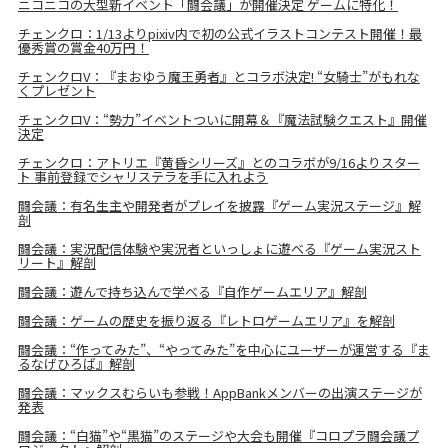
ニコニコの大型新イベント「闘会議」が開催決定 ゲームに特化！
チェンクロ：1/13よりpixiv内で初の公式イラストコンテスト開催！最
優秀賞の賞金40万円！
チェンクロV：『まおゆう魔王勇者』とコラボ決定! “女騎士”がもれな
くプレゼント
チェンクロV：“勢力”イベントついに開幕＆『魔法試験クエスト』開催
決定
チェンクロ：アトリエ『黄昏シリーズ』とのコラボが9/16よりスター
ト 事前登録でシャリステラを手に入れよう
闘会議：有名生主や開発者がプレイを披露『ゲーム実況ステージ』解
剖
闘会議：実況配信体験や実況者といっしょに遊べる『ゲーム実況スト
リート』解剖
闘会議：遊んで持ち込んで学べる『自作ゲームエリア』解剖
闘会議：ゲームの歴史を振り返る『レトロゲームエリア』を解剖
闘会議：“作ってみた”、“やってみた”を中心にユーザーが運営する『ま
るなげひろば』解剖
闘会議：マックスむらいも参戦！AppBankメンバーの出演ステージが
発表
闘会議：“白猫”や“黒猫”のステージや大会も開催『コロプラ闘会議プ