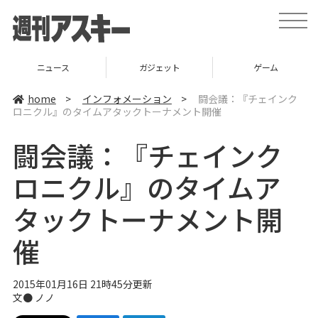
t
o
g
g
l
ニュース
ガジェット
ゲーム
e
n
a
home
>
インフォメーション
>
闘会議：『チェインク
v
ロニクル』のタイムアタックトーナメント開催
i
g
a
闘会議：『チェインク
t
i
o
ロニクル』のタイムア
n
タックトーナメント開
催
2015年01月16日 21時45分更新
文● ノノ