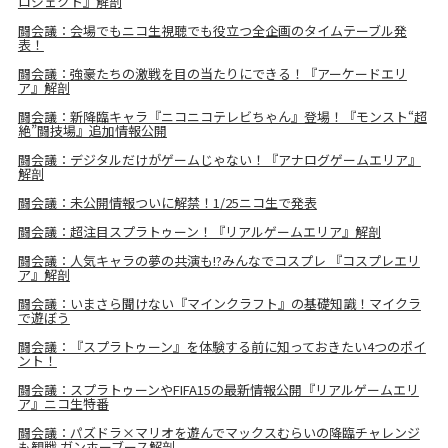
ロジェクト』解剖
闘会議：会場でもニコ生視聴でも役立つ全企画のタイムテーブル発
表！
闘会議：強豪たちの激戦を目の当たりにできる！『アーケードエリ
ア』解剖
闘会議：新降臨キャラ『ニコニコテレビちゃん』登場！『モンスト“超
絶”闘技場』追加情報公開
闘会議：デジタルだけがゲームじゃない！『アナログゲームエリア』
解剖
闘会議：未公開情報ついに解禁！1/25ニコ生で発表
闘会議：超注目スプラトゥーン！『リアルゲームエリア』解剖
闘会議：人気キャラの夢の共演も!?みんなでコスプレ 『コスプレエリ
ア』解剖
闘会議：いまさら聞けない『マインクラフト』の基礎知識！マイクラ
で遊ぼう
闘会議：『スプラトゥーン』を体験する前に知っておきたい4つのポイ
ント！
闘会議：スプラトゥーンやFIFA15の最新情報公開『リアルゲームエリ
ア』ニコ生特番
闘会議：パズドラ×マリオを遊んでマックスむらいの降臨チャレンジ
も観戦 ガンホーブース解剖