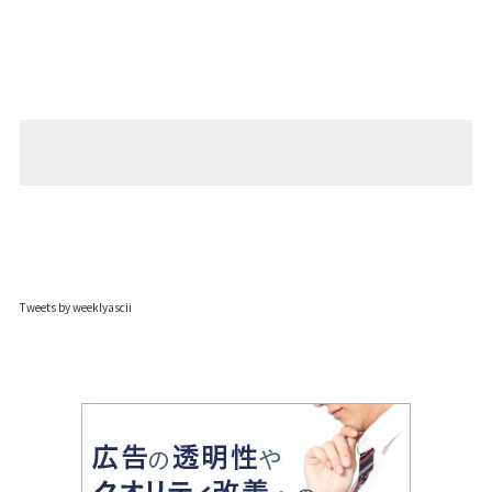
Tweets by weeklyascii