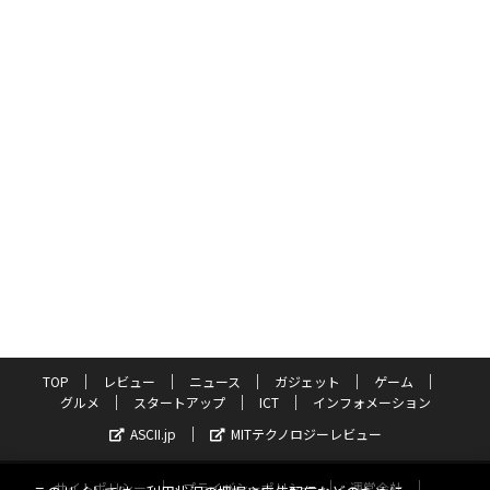
TOP
レビュー
ニュース
ガジェット
ゲーム
グルメ
スタートアップ
ICT
インフォメーション
ASCII.jp
MITテクノロジーレビュー
サイトポリシー
プライバシーポリシー
運営会社