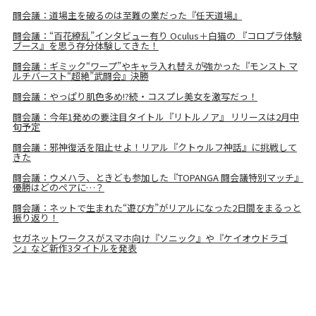
闘会議：道場主を破るのは至難の業だった『任天道場』
闘会議：“百花繚乱”インタビュー有り Oculus＋白猫の 『コロプラ体験
ブース』を思う存分体験してきた！
闘会議：ギミック“ワープ”やキャラ入れ替えが強かった『モンスト マ
ルチバースト“超絶”武闘会』決勝
闘会議：やっぱり肌色多め!?続・コスプレ美女を激写だっ！
闘会議：今年1発めの要注目タイトル『リトルノア』 リリースは2月中
旬予定
闘会議：邪神復活を阻止せよ！リアル『クトゥルフ神話』に挑戦して
きた
闘会議：ウメハラ、ときども参加した『TOPANGA 闘会議特別マッチ』
優勝はどのペアに…？
闘会議：ネットで生まれた“遊び方”がリアルになった2日間をまるっと
振り返り！
セガネットワークスがスマホ向け『ソニック』や『ケイオウドラゴ
ン』など新作3タイトルを発表