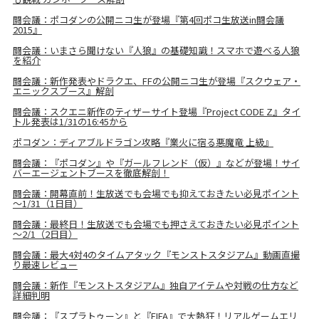
闘会議：ポコダンの公開ニコ生が登場『第4回ポコ生放送in闘会議
2015』
闘会議：いまさら聞けない『人狼』の基礎知識！スマホで遊べる人狼
を紹介
闘会議：新作発表やドラクエ、FFの公開ニコ生が登場『スクウェア・
エニックスブース』解剖
闘会議：スクエニ新作のティザーサイト登場『Project CODE Z』タイ
トル発表は1/31の16:45から
ポコダン：ディアブルドラゴン攻略『業火に宿る悪魔竜 上級』
闘会議：『ポコダン』や『ガールフレンド（仮）』などが登場！サイ
バーエージェントブースを徹底解剖！
闘会議：開幕直前！生放送でも会場でも抑えておきたい必見ポイント
～1/31（1日目）
闘会議：最終日！生放送でも会場でも押さえておきたい必見ポイント
～2/1（2日目）
闘会議：最大4対4のタイムアタック『モンストスタジアム』動画直撮
り最速レビュー
闘会議：新作『モンストスタジアム』独自アイテムや対戦の仕方など
詳細判明
闘会議：『スプラトゥーン』と『FIFA』で大熱狂！リアルゲームエリ