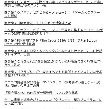
闘会議：任天堂ゲームを勝ち進み激レアグッズをゲット 『任天道場』
解剖 出演者からのコメントも
闘会議：ウメハラ、ときどからもメッセージ！ 『ゲーム大会ステー
ジ』解剖
闘会議：『闘会議2015』のニコ生新情報まとめ
マリオ、ドラクエ、パズドラ、モンストが幕張に集まる ニコニコのゲ
ームの祭典“闘会議2015”とは？
闘会議：PS4専用ソフト『The Order: 1886』1/15よりPlayStation
Storeで予約受付開始
闘会議：モンストのタイムアタックバトルテスト版やアーケード版が
プレイアブル出展
闘会議：これを見れば“闘会議2015”がだいたい理解できるPVを見てわ
かってみた
闘会議：『グラブル』が生放送イベントを開催！アイマスとのコラボ
情報は1/14公開!?
ニコニコ闘会議2015特番「マインクラフト24時間ぶっ通しゲーム実
況」開催：今日は何の日
『闘会議2015』の内容が一部発表！ウメハラも参戦
ゲーム実況で奨励金が！ニコニコ「クリエイター奨励プログラム」に
任天堂が対応