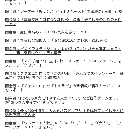
アをレポート
闘会議：アーケード版モンスト“マルチバースト”の試遊は3時間半待ち
闘会議：『電撃文庫 FIGHTING CLIMAX』決着！優勝したのはあの男性
キャラ
闘会議：露出度高め!? コスプレ美女を激写だっ！
闘会議：さらに会場拡大！『闘会議2016』は1/30、31に開催
闘会議：パズドラステージにて北斗の拳コラボ・ガチャ限定キャラス
キル、新・究極進化システム発表
闘会議：『でんぱ組.inc』古川未鈴 リズムゲーム『LINE ステージ』を
フルコンボクリアー！
闘会議：スクエニ新作はまさかのPS4用『みんなでスペランカーZ』 基
本無料で3/19配信予定【追記あり】
闘会議：『チェンクロ』や『トキラビ』の新情報が満載！セガブース
をレポート
闘会議：PC-98の東方旧作や平安京エイリアンなど自作ゲームエリア
が“おっさんホイホイ”すぎて泣ける!!
闘会議：最大100分待ち！大人気パズドラマリオを体験プレイした人に
感想を聞いてみた
闘会議：『ワンナイト人狼』や「ゴキブリポーカー』が大人気！『ア
ナログゲームエリア』をレポート