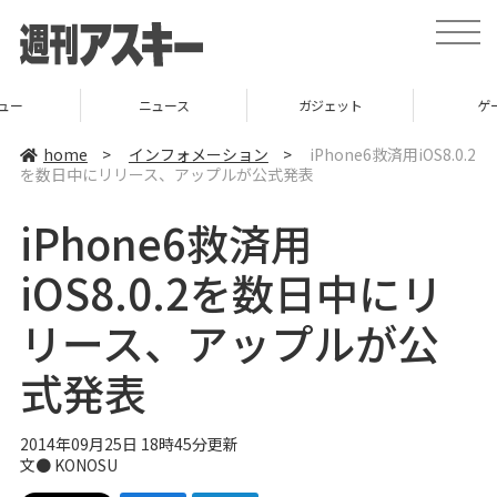
t
o
g
g
l
ニュース
ガジェット
ゲーム
e
n
a
home
>
インフォメーション
>
iPhone6救済用iOS8.0.2
v
を数日中にリリース、アップルが公式発表
i
g
a
iPhone6救済用
t
i
o
iOS8.0.2を数日中にリ
n
リース、アップルが公
式発表
2014年09月25日 18時45分更新
文●
KONOSU