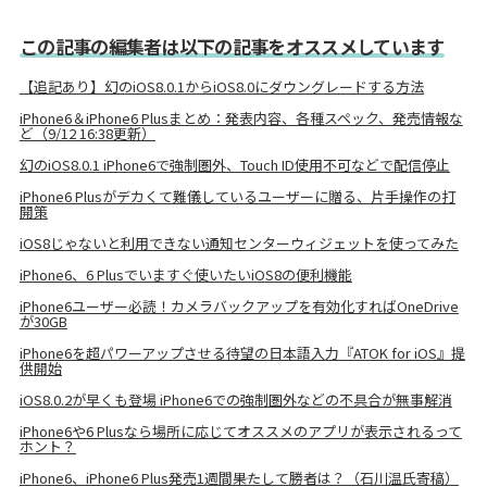
この記事の編集者は以下の記事をオススメしています
【追記あり】幻のiOS8.0.1からiOS8.0にダウングレードする方法
iPhone6＆iPhone6 Plusまとめ：発表内容、各種スペック、発売情報な
ど（9/12 16:38更新）
幻のiOS8.0.1 iPhone6で強制圏外、Touch ID使用不可などで配信停止
iPhone6 Plusがデカくて難儀しているユーザーに贈る、片手操作の打
開策
iOS8じゃないと利用できない通知センターウィジェットを使ってみた
iPhone6、6 Plusでいますぐ使いたいiOS8の便利機能
iPhone6ユーザー必読！カメラバックアップを有効化すればOneDrive
が30GB
iPhone6を超パワーアップさせる待望の日本語入力『ATOK for iOS』提
供開始
iOS8.0.2が早くも登場 iPhone6での強制圏外などの不具合が無事解消
iPhone6や6 Plusなら場所に応じてオススメのアプリが表示されるって
ホント？
iPhone6、iPhone6 Plus発売1週間――果たして勝者は？（石川温氏寄稿）