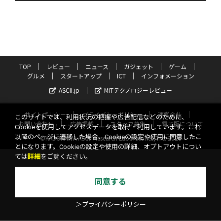
TOP
レビュー
ニュース
ガジェット
ゲーム
グルメ
スタートアップ
ICT
インフォメーション
ASCII.jp
MITテクノロジーレビュー
サイトポリシー
プライバシーポリシー
運営会社
このサイトでは、利用状況の把握や広告配信などのために、
お問い合わせ
広告掲載
スタッフ募集
電子版について
Cookieを使用してアクセスデータを取得・利用しています。これ
以降のページに遷移した場合、Cookieの設定や使用に同意したこ
©KADOKAWA ASCII Research Laboratories, Inc. 2026
とになります。Cookieの設定や使用の詳細、オプトアウトについ
ては
詳細
をご覧ください。
同意する
＞プライバシーポリシー