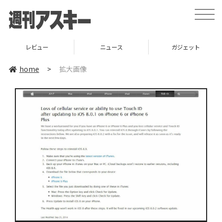
toggle
naviga
レビュー
ニュース
ガジェット
home
>
拡大画像