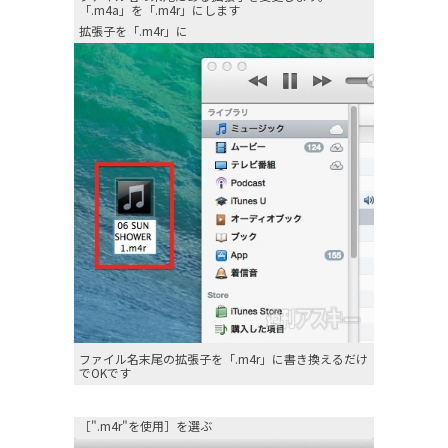
「.m4a」を「.m4r」にします
拡張子を「.m4r」に
ファイル名末尾の拡張子を「.m4r」に書き換えるだけ
でOKです
［".m4r"を使用］を選ぶ