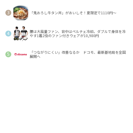
「鬼おろし牛タン丼」がおいしそ！夏限定で1110円～
腰は大風量ファン、背中はペルチェ冷却。ダブルで身体を冷
やす1着2役のファン付きウェアが10,980円
「つながりにくい」改善なるか ドコモ、最新基地局を全国
展開へ