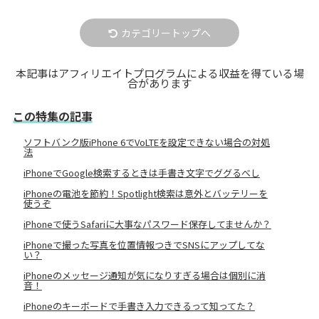
カテゴリートップへ
本記事はアフィリエイトプログラムによる収益を得ている場
合があります
この特集の記事
ソフトバンク版iPhone 6でVoLTEを設定できない場合の対処
法
iPhoneでGoogle検索するときは手書き文字でググるべし
iPhoneの電池を節約！Spotlight検索は意外とバッテリーを
使うぞ
iPhoneで使うSafariに大事なパスワード保存してませんか？
iPhoneで撮った写真を位置情報つきでSNSにアップしてな
い？
iPhoneのメッセージ通知が気になりすぎる場合は個別に消
音！
iPhoneのキーボードで手書き入力できるって知ってた？