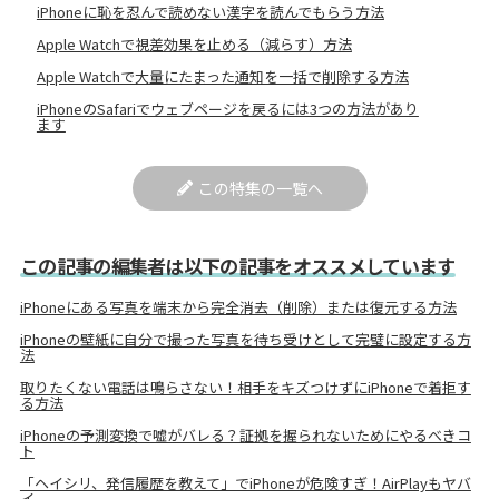
iPhoneに恥を忍んで読めない漢字を読んでもらう方法
Apple Watchで視差効果を止める（減らす）方法
Apple Watchで大量にたまった通知を一括で削除する方法
iPhoneのSafariでウェブページを戻るには3つの方法があり
ます
この特集の一覧へ
この記事の編集者は以下の記事をオススメしています
iPhoneにある写真を端末から完全消去（削除）または復元する方法
iPhoneの壁紙に自分で撮った写真を待ち受けとして完璧に設定する方
法
取りたくない電話は鳴らさない！相手をキズつけずにiPhoneで着拒す
る方法
iPhoneの予測変換で嘘がバレる？証拠を握られないためにやるべきコ
ト
「ヘイシリ、発信履歴を教えて」でiPhoneが危険すぎ！AirPlayもヤバ
イ