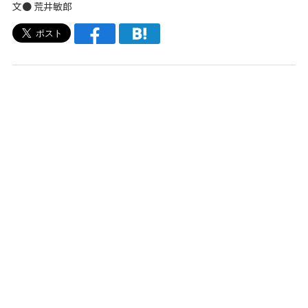
文● 荒井敏郎