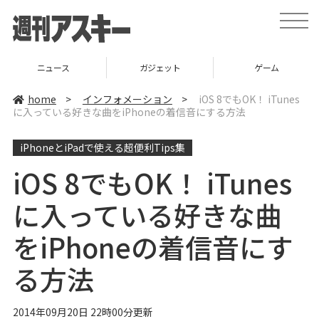
t
o
g
g
l
ニュース
ガジェット
ゲーム
e
n
a
home
>
インフォメーション
>
iOS 8でもOK！ iTunes
v
に入っている好きな曲をiPhoneの着信音にする方法
i
g
a
iPhoneとiPadで使える超便利Tips集
t
i
o
iOS 8でもOK！ iTunes
n
に入っている好きな曲
をiPhoneの着信音にす
る方法
2014年09月20日 22時00分更新