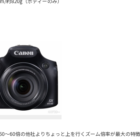
）mm/約820g（ボディーのみ）
、50～60倍の他社よりちょっと上を行くズーム倍率が最大の特