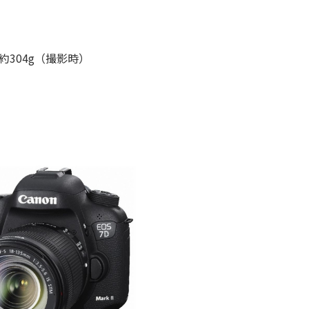
）
/約304g（撮影時）