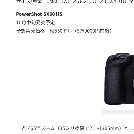
サイズ/重量 148.6（W）×78.2（D）×112.4（H
PowerShot SX60 HS
10月中旬発売予定
予想実売価格 約550ドル
（5万9000円前後）
光学65倍ズーム（35ミリ換算で21～1365mm）と