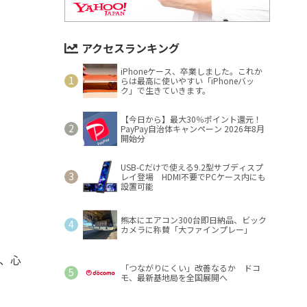
アクセスランキング
iPhoneケース、卒業しました。これか
らは最高に使いやすい「iPhoneバッ
ク」で生きていきます。
【今日から】最大30％ポイント還元！
PayPay自治体キャンペーン 2026年8月
開始分
USB-Cだけで使える9.2型サブディスプ
レイ登場 HDMI不要でPCケース内にも
設置可能
熊本にエアコン300台即日納品、ビック
カメラに称賛「大ファインプレー」
で、心
「つながりにくい」改善なるか ドコ
モ、最新基地局を全国展開へ