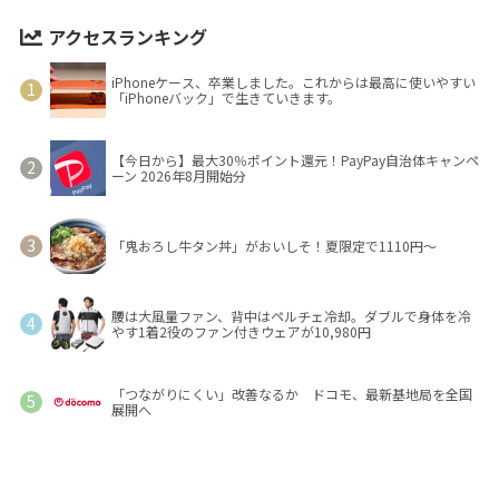
アクセスランキング
iPhoneケース、卒業しました。これからは最高に使いやすい
「iPhoneバック」で生きていきます。
【今日から】最大30％ポイント還元！PayPay自治体キャンペ
ーン 2026年8月開始分
「鬼おろし牛タン丼」がおいしそ！夏限定で1110円～
腰は大風量ファン、背中はペルチェ冷却。ダブルで身体を冷
やす1着2役のファン付きウェアが10,980円
「つながりにくい」改善なるか ドコモ、最新基地局を全国
展開へ