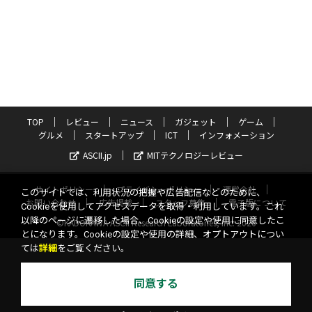
TOP
レビュー
ニュース
ガジェット
ゲーム
グルメ
スタートアップ
ICT
インフォメーション
ASCII.jp
MITテクノロジーレビュー
サイトポリシー
プライバシーポリシー
運営会社
このサイトでは、利用状況の把握や広告配信などのために、
お問い合わせ
広告掲載
スタッフ募集
電子版について
Cookieを使用してアクセスデータを取得・利用しています。これ
以降のページに遷移した場合、Cookieの設定や使用に同意したこ
©KADOKAWA ASCII Research Laboratories, Inc. 2026
とになります。Cookieの設定や使用の詳細、オプトアウトについ
ては
詳細
をご覧ください。
同意する