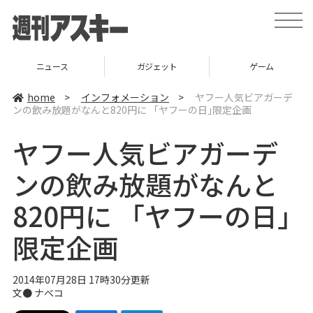
t
o
g
g
l
ニュース
ガジェット
ゲーム
e
n
a
home
>
インフォメーション
>
ヤフー人気ビアガーデ
v
ンの飲み放題がなんと820円に 「ヤフーの日｣限定企画
i
g
a
ヤフー人気ビアガーデ
t
i
o
ンの飲み放題がなんと
n
820円に 「ヤフーの日｣
限定企画
2014年07月28日 17時30分更新
文●
ナベコ