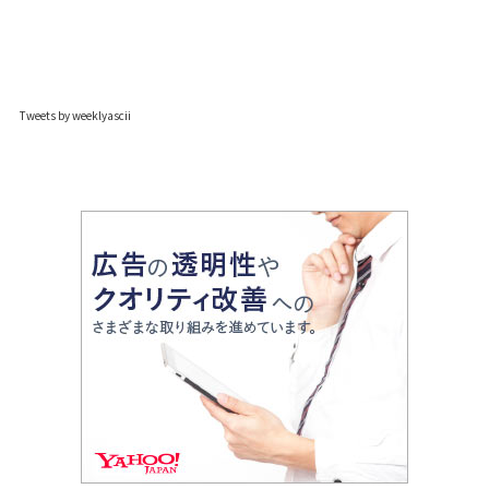
Tweets by weeklyascii