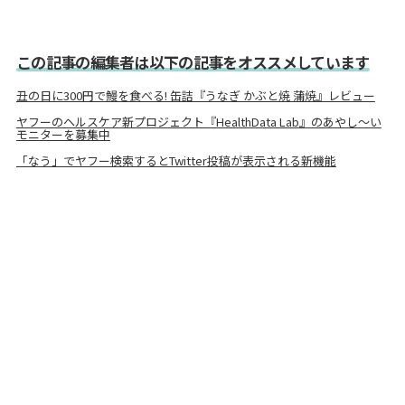
この記事の編集者は以下の記事をオススメしています
丑の日に300円で鰻を食べる! 缶詰『うなぎ かぶと焼 蒲焼』レビュー
ヤフーのヘルスケア新プロジェクト『HealthData Lab』のあやし～い
モニターを募集中
「なう」でヤフー検索するとTwitter投稿が表示される新機能