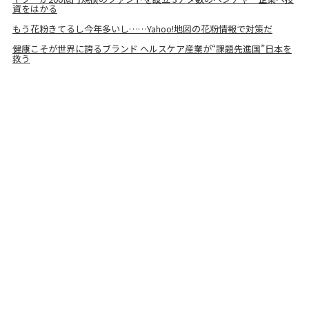
資をはかる
もう花粉きてるし今年多いし……Yahoo!地図の花粉情報で対策だ
健康こそが世界に誇るブランド ヘルスケア産業が“課題先進国”日本を
救う