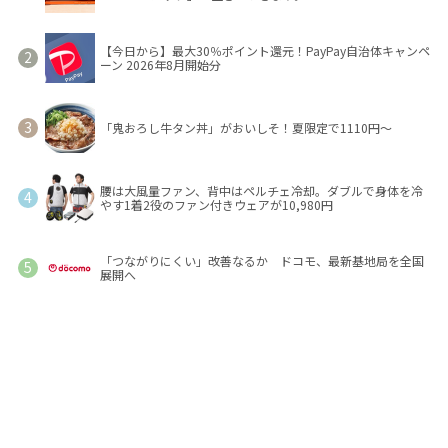
【今日から】最大30％ポイント還元！PayPay自治体キャンペ
ーン 2026年8月開始分
「鬼おろし牛タン丼」がおいしそ！夏限定で1110円～
腰は大風量ファン、背中はペルチェ冷却。ダブルで身体を冷
やす1着2役のファン付きウェアが10,980円
「つながりにくい」改善なるか ドコモ、最新基地局を全国
展開へ