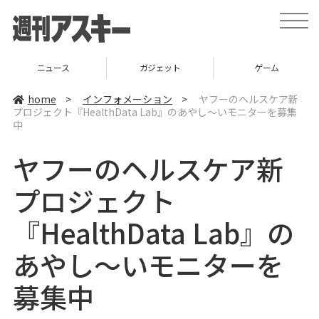
t
o
g
g
l
ニュース
ガジェット
ゲーム
e
n
a
home
>
インフォメーション
>
ヤフーのヘルスケア新
v
プロジェクト『HealthData Lab』のあやし～いモニターを募集
i
中
g
a
t
ヤフーのヘルスケア新
i
o
n
プロジェクト
『HealthData Lab』の
あやし～いモニターを
募集中