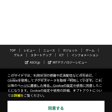
TOP
レビュー
ニュース
ガジェット
ゲーム
グルメ
スタートアップ
ICT
インフォメーション
ASCII.jp
MITテクノロジーレビュー
サイトポリシー
プライバシーポリシー
運営会社
このサイトでは、利用状況の把握や広告配信などのために、
お問い合わせ
広告掲載
スタッフ募集
電子版について
Cookieを使用してアクセスデータを取得・利用しています。これ
以降のページに遷移した場合、Cookieの設定や使用に同意したこ
©KADOKAWA ASCII Research Laboratories, Inc. 2026
とになります。Cookieの設定や使用の詳細、オプトアウトについ
ては
詳細
をご覧ください。
同意する