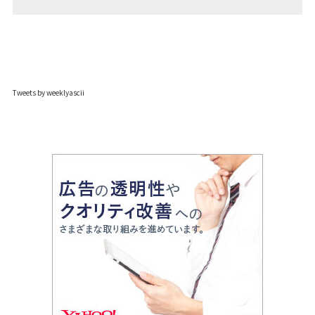
Tweets by weeklyascii