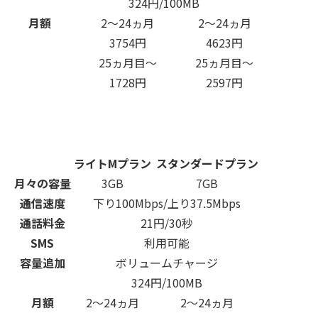
324円/100MB
月額
2～24ヵ月
2～24ヵ月
3754円
4623円
25ヵ月目～
25ヵ月目～
1728円
2597円
ライトMプラン
スタンダードプラン
月々の容量
3GB
7GB
通信速度
下り100Mbps/上り37.5Mbps
通話料金
21円/30秒
SMS
利用可能
容量追加
ボリュームチャージ
324円/100MB
月額
2～24ヵ月
2～24ヵ月