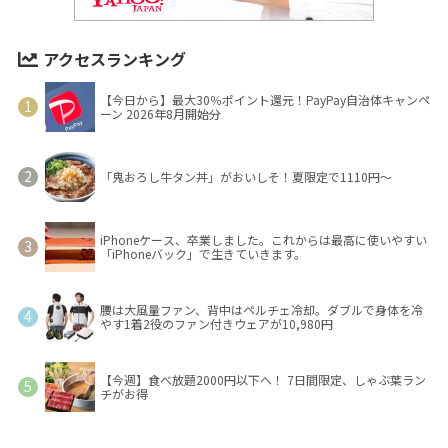
アクセスランキング
【今日から】最大30％ポイント還元！PayPay自治体キャンペ
ーン 2026年8月開始分
「鬼おろし牛タン丼」がおいしそ！夏限定で1110円～
iPhoneケース、卒業しました。これからは最高に使いやすい
「iPhoneバック」で生きていきます。
腰は大風量ファン、背中はペルチェ冷却。ダブルで身体を冷
やす1着2役のファン付きウェアが10,980円
【今週】食べ放題2000円以下へ！ 7日間限定、しゃぶ葉ラン
チがお得