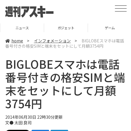
t
o
g
g
l
ニュース
ガジェット
ゲーム
e
n
a
home
>
インフォメーション
>
BIGLOBEスマホは電話
v
番号付きの格安SIMと端末をセットにして月額3754円
i
g
a
BIGLOBEスマホは電話
t
i
o
番号付きの格安SIMと端
n
末をセットにして月額
3754円
2014年06月30日 22時30分更新
文●
太田 良司