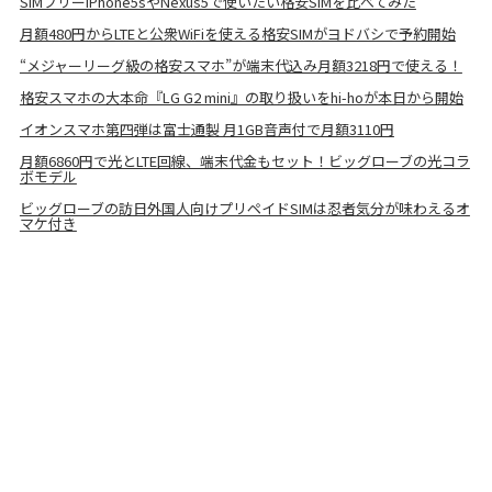
SIMフリーiPhone5sやNexus5で使いたい格安SIMを比べてみた
月額480円からLTEと公衆WiFiを使える格安SIMがヨドバシで予約開始
“メジャーリーグ級の格安スマホ”が端末代込み月額3218円で使える！
格安スマホの大本命『LG G2 mini』の取り扱いをhi-hoが本日から開始
イオンスマホ第四弾は富士通製 月1GB音声付で月額3110円
月額6860円で光とLTE回線、端末代金もセット！ビッグローブの光コラ
ボモデル
ビッグローブの訪日外国人向けプリペイドSIMは忍者気分が味わえるオ
マケ付き