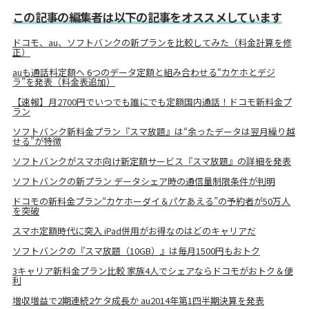
この記事の編集者は以下の記事をオススメしています
ドコモ、au、ソフトバンクの新プランを比較してみた（料金計算を修
正）
auも通話料定額へ 6つのデータ定額と組み合わせる“カケホとデジ
ラ”を発表（料金表追加）
【速報】月2700円でいつでも誰にでも定額国内通話！ドコモ新料金プ
ラン
ソフトバンク新料金プラン『スマ放題』は“余ったデータは翌月繰り越
せる”が特徴
ソフトバンクがスマホ向け新定額サービス『スマ放題』の詳細を発表
ソフトバンクの新プラン データシェア時の通信量制限条件が判明
ドコモの新料金プラン“カケホーダイ＆パケあえる”の予約者が50万人
を突破
スマホ定額時代に突入 iPad併用がお得なのはどのキャリアだ
ソフトバンクの『スマ放題（10GB）』は毎月1500円もおトク
3キャリア新料金プラン比較 家族4人でシェアならドコモがおトク＆便
利
増収増益で2期連続2ケタ成長か au2014年第1四半期決算を発表