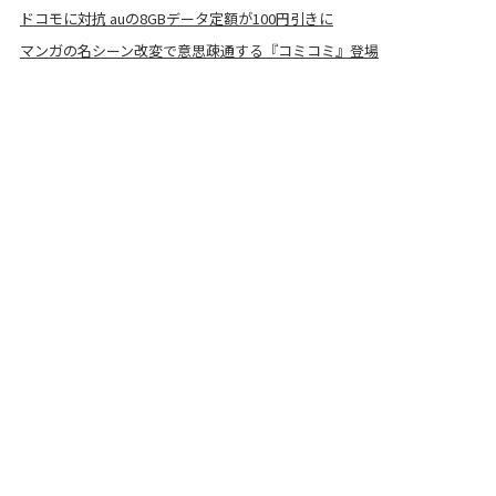
ドコモに対抗 auの8GBデータ定額が100円引きに
マンガの名シーン改変で意思疎通する『コミコミ』登場