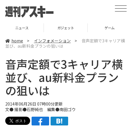
t
o
g
g
l
ニュース
ガジェット
ゲーム
e
n
a
home
>
インフォメーション
>
音声定額で3キャリア横
v
並び、au新料金プランの狙いは
i
g
a
音声定額で3キャリア横
t
i
o
並び、au新料金プラン
n
の狙いは
2014年06月26日 07時00分更新
文● 撮影●
石野純也
編集●
南田ゴウ