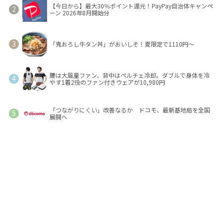
【今日から】最大30％ポイント還元！PayPay自治体キャンペ
ーン 2026年8月開始分
「鬼おろし牛タン丼」がおいしそ！夏限定で1110円～
腰は大風量ファン、背中はペルチェ冷却。ダブルで身体を冷
やす1着2役のファン付きウェアが10,980円
「つながりにくい」改善なるか ドコモ、最新基地局を全国
展開へ