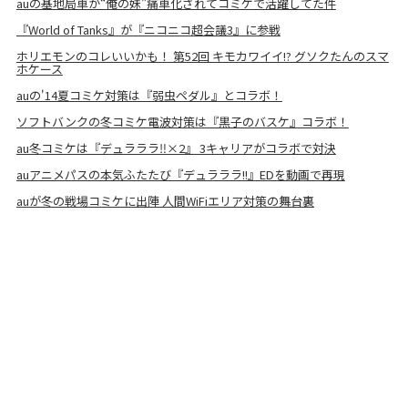
auの基地局車が“俺の妹”痛車化されてコミケで活躍してた件
『World of Tanks』が『ニコニコ超会議3』に参戦
ホリエモンのコレいいかも！ 第52回 キモカワイイ!? グソクたんのスマ
ホケース
auの'14夏コミケ対策は『弱虫ペダル』とコラボ！
ソフトバンクの冬コミケ電波対策は『黒子のバスケ』コラボ！
au冬コミケは『デュラララ‼︎×2』 3キャリアがコラボで対決
auアニメパスの本気ふたたび『デュラララ!!』EDを動画で再現
auが冬の戦場コミケに出陣 人間WiFiエリア対策の舞台裏