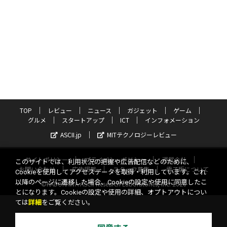
TOP
レビュー
ニュース
ガジェット
ゲーム
グルメ
スタートアップ
ICT
インフォメーション
ASCII.jp
MITテクノロジーレビュー
サイトポリシー
プライバシーポリシー
運営会社
このサイトでは、利用状況の把握や広告配信などのために、
お問い合わせ
広告掲載
スタッフ募集
電子版について
Cookieを使用してアクセスデータを取得・利用しています。これ
以降のページに遷移した場合、Cookieの設定や使用に同意したこ
©KADOKAWA ASCII Research Laboratories, Inc. 2026
とになります。Cookieの設定や使用の詳細、オプトアウトについ
ては
詳細
をご覧ください。