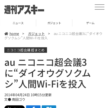
t
o
g
g
l
ニュース
ガジェット
ゲーム
e
n
a
home
>
ガジェット
>
au ニコニコ超会議3に“ダイオウ
v
グソクムシ”人間Wi-Fiを投入
i
g
a
ニコニコ超会議 超まとめ
t
i
o
au ニコニコ超会議3
n
に“ダイオウグソクム
シ”人間Wi-Fiを投入
2014年04月24日 10時15分更新
文●
南田ゴウ