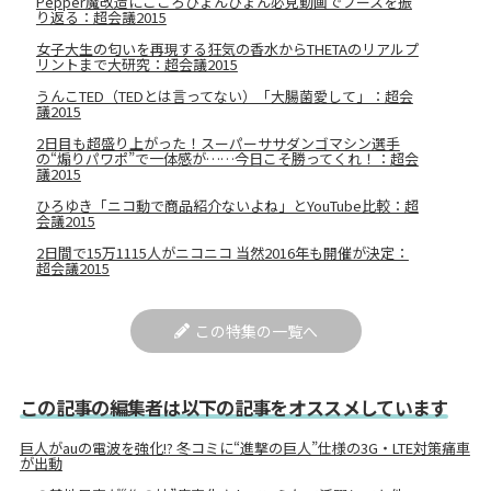
Pepper魔改造にこころぴょんぴょん必見動画でブースを振
り返る：超会議2015
女子大生の匂いを再現する狂気の香水からTHETAのリアルプ
リントまで大研究：超会議2015
うんこTED（TEDとは言ってない）「大腸菌愛して」：超会
議2015
2日目も超盛り上がった！スーパーササダンゴマシン選手
の“煽りパワポ”で一体感が……今日こそ勝ってくれ！：超会
議2015
ひろゆき「ニコ動で商品紹介ないよね」とYouTube比較：超
会議2015
2日間で15万1115人がニコニコ 当然2016年も開催が決定：
超会議2015
この特集の一覧へ
この記事の編集者は以下の記事をオススメしています
巨人がauの電波を強化!? 冬コミに“進撃の巨人”仕様の3G・LTE対策痛車
が出動