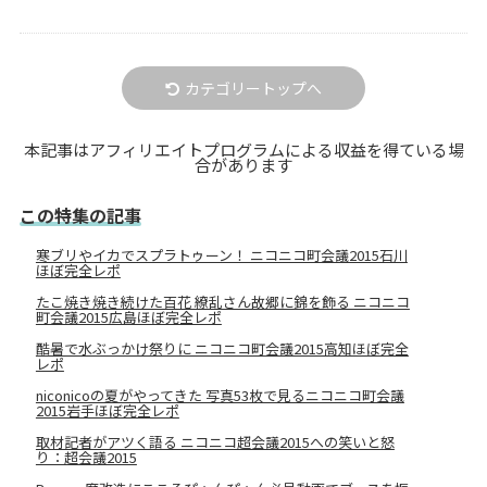
カテゴリートップへ
本記事はアフィリエイトプログラムによる収益を得ている場
合があります
この特集の記事
寒ブリやイカでスプラトゥーン！ ニコニコ町会議2015石川
ほぼ完全レポ
たこ焼き焼き続けた百花 繚乱さん故郷に錦を飾る ニコニコ
町会議2015広島ほぼ完全レポ
酷暑で水ぶっかけ祭りに ニコニコ町会議2015高知ほぼ完全
レポ
niconicoの夏がやってきた 写真53枚で見るニコニコ町会議
2015岩手ほぼ完全レポ
取材記者がアツく語る ニコニコ超会議2015への笑いと怒
り：超会議2015