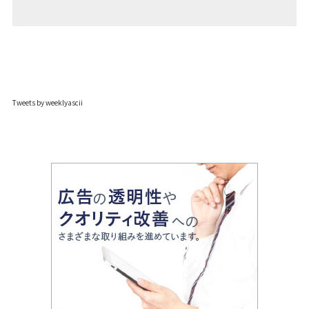
Tweets by weeklyascii