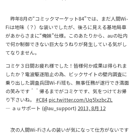
昨年8月の“コミックマーケット84”では、まだ人間Wi-
Fiは地味（？）な装いでしたが、後ろに見える基地局車
があからさまに“俺妹”仕様。このあたりから、auの社内
で何か制御できない巨大なうねりが発生している気がし
てなりません。
コミケ３日間お疲れ様でした！皆様何か成果は得られま
したか？電波駆逐阻止の為、ビックサイトの壁内調査に
乗り出した調査兵団Wi-Fi班も、無事任務が遂行でき満面
の笑みです＾＾帰るまでがコミケです、気をつけてお帰
り下さいね。
#C84
pic.twitter.com/Uq5lxzbcZL
— ａｕサポート (@au_support)
2013, 8月 12
次の人間Wi-Fiさんの装いが気になって仕方がないです