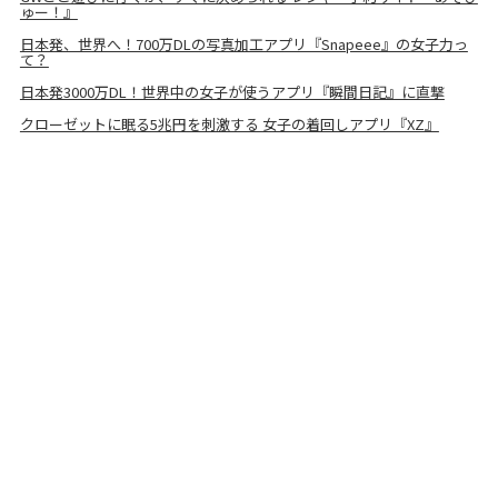
ゅー！』
日本発、世界へ！700万DLの写真加工アプリ『Snapeee』の女子力っ
て？
日本発3000万DL！世界中の女子が使うアプリ『瞬間日記』に直撃
クローゼットに眠る5兆円を刺激する 女子の着回しアプリ『XZ』