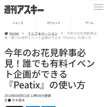
t
o
g
g
l
ニュース
ガジェット
ゲーム
e
n
a
home
>
インフォメーション
>
今年のお花見幹事必
v
見！誰でも有料イベント企画ができる『Peatix』の使い方
i
g
a
今年のお花見幹事必
t
i
o
見！誰でも有料イベン
n
ト企画ができる
『Peatix』の使い方
2014年04月01日 13時30分更新
文●
ガチ鈴木