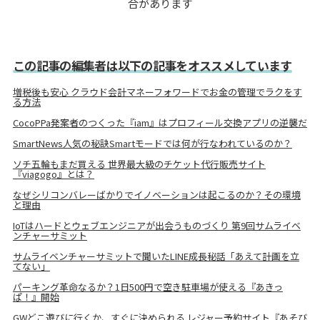
合があります
この記事の編集者は以下の記事をオススメしています
増税後も安心 クラウド会計マネーフォワードでお金の管理でラクをす
る方法
CocoPPa発案者のつくった『iam』はプロフィール交換アプリの逆襲だ
SmartNews人気の秘訣Smartモードでは何が行なわれているのか？
ソチ五輪もまだ買える 世界最大級のチケット代行販売サイト
『viagogo』とは？
なぜシリコンバレーばかりでイノベーションは起こるのか？その環境
と理由
IoTはハードとウェブエンジニアが出会うものづくり 第9回サムライベ
ンチャーサミット
サムライベンチャーサミットで聞いたLINE成長秘話「あえて計画を立
てない」
パーキング革命なるか？1日500円で空き駐車場が使える『あきっ
ぱ！』開始
GWどこ遊びに行くか、すぐに決められる レジャー予約サイト『あそび