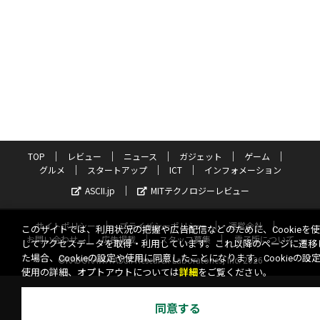
TOP
レビュー
ニュース
ガジェット
ゲーム
グルメ
スタートアップ
ICT
インフォメーション
ASCII.jp
MITテクノロジーレビュー
サイトポリシー
プライバシーポリシー
運営会社
このサイトでは、利用状況の把握や広告配信などのために、Cookieを
お問い合わせ
広告掲載
スタッフ募集
電子版について
してアクセスデータを取得・利用しています。これ以降のページに遷移
た場合、Cookieの設定や使用に同意したことになります。Cookieの設
©KADOKAWA ASCII Research Laboratories, Inc. 2026
使用の詳細、オプトアウトについては
詳細
をご覧ください。
同意する