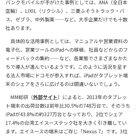
バンクモバイルが手がけた事例としては、ANA（全日本
空輸）、LIXIL（リクシル）、三菱ふそうトラック・バ
ス、ゼブラ、中外製薬——など。大手企業だけでも十数
社あります。
具体的な活用事例としては、マニュアルや営業資料の
電子化、営業ツールのiPadへの移植、社員などからのフ
ィードバックの集約——など、各業態でさまざまなかた
ちで導入が進んでいるようです。
このように活況を呈す
る法人市場にドコモが参入すれば、iPadがタブレット端
末のシェアをさらに広げるのは間違いないでしょう。
MM総研（
外部サイト
）によると、2013年のタブレッ
ト端末の出荷台数は前年比30.5%の748万台で、そのうち
iPadが43.8%の約327万台となっており、2位でシェア
17.4%の台湾エイスーステック社を大きく引き離してい
ます。エイスースの端末はご存じ「Nexus 7」
です。3位