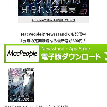
Amazonで購入は表紙をクリック
MacPeopleはNewsstandでも配信中
1ヵ月の定期購読なら最新号が600円！
Mac People (マックピープル) 2014年...