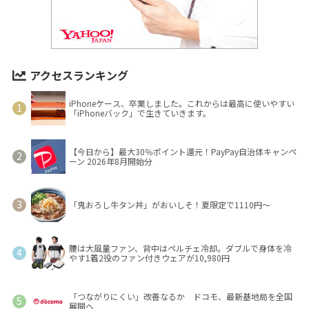
アクセスランキング
iPhoneケース、卒業しました。これからは最高に使いやすい
「iPhoneバック」で生きていきます。
【今日から】最大30％ポイント還元！PayPay自治体キャンペ
ーン 2026年8月開始分
「鬼おろし牛タン丼」がおいしそ！夏限定で1110円～
腰は大風量ファン、背中はペルチェ冷却。ダブルで身体を冷
やす1着2役のファン付きウェアが10,980円
「つながりにくい」改善なるか ドコモ、最新基地局を全国
展開へ