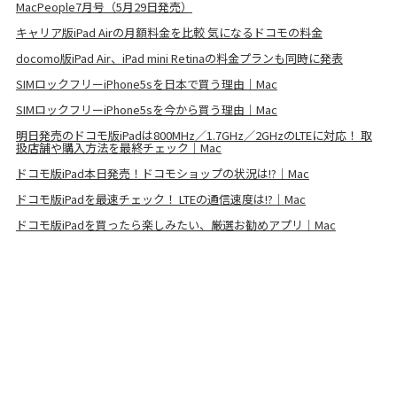
MacPeople7月号（5月29日発売）
キャリア版iPad Airの月額料金を比較 気になるドコモの料金
docomo版iPad Air、iPad mini Retinaの料金プランも同時に発表
SIMロックフリーiPhone5sを日本で買う理由｜Mac
SIMロックフリーiPhone5sを今から買う理由｜Mac
明日発売のドコモ版iPadは800MHz／1.7GHz／2GHzのLTEに対応！ 取
扱店舗や購入方法を最終チェック｜Mac
ドコモ版iPad本日発売！ドコモショップの状況は!?｜Mac
ドコモ版iPadを最速チェック！ LTEの通信速度は!?｜Mac
ドコモ版iPadを買ったら楽しみたい、厳選お勧めアプリ｜Mac