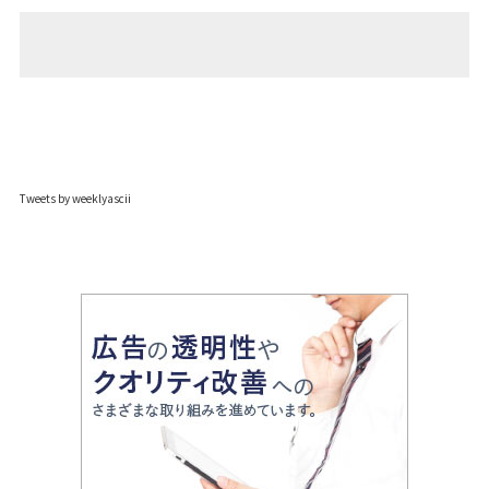
Tweets by weeklyascii