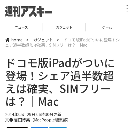
ニュース
ガジェット
ゲーム
home
>
ガジェット
>
ドコモ版iPadがついに登場！シ
ェア過半数超えは確実、SIMフリーは？｜Mac
ドコモ版iPadがついに
登場！シェア過半数超
えは確実、SIMフリー
は？｜Mac
2014年05月29日 06時30分更新
文●
吉田博英
（
MacPeople編集部
）