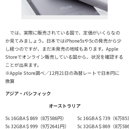
では、実際に販売されている国で、定価がいくらなの
か見てみましょう。日本ではiPhone5sや5cの発売から少
し経つのですが、まだ未発売の地域もあります。Apple
Storeでオンライン販売している国から、状況を確認する
ことが出来ます。
※Apple Store調べ／12月21日の為替レートで日本円に
換算
アジア・パシフィック
オーストラリア
5s 16GB
A＄869（8万586円）
5c 16GB
A＄739（6万85
5s 32GB
A＄999（9万2641円）
5c 32GB
A＄869（8万58