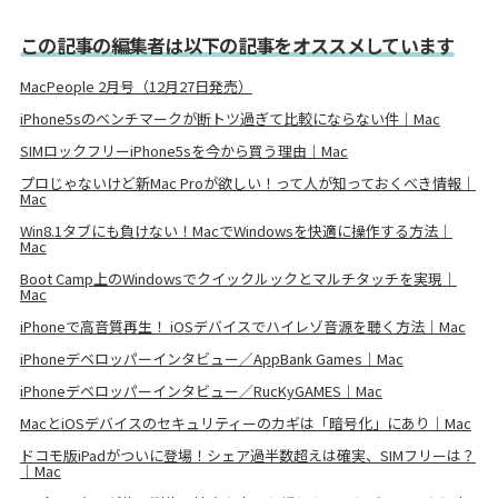
この記事の編集者は以下の記事をオススメしています
MacPeople 2月号（12月27日発売）
iPhone5sのベンチマークが断トツ過ぎて比較にならない件｜Mac
SIMロックフリーiPhone5sを今から買う理由｜Mac
プロじゃないけど新Mac Proが欲しい！って人が知っておくべき情報｜
Mac
Win8.1タブにも負けない！MacでWindowsを快適に操作する方法｜
Mac
Boot Camp上のWindowsでクイックルックとマルチタッチを実現｜
Mac
iPhoneで高音質再生！ iOSデバイスでハイレゾ音源を聴く方法｜Mac
iPhoneデベロッパーインタビュー／AppBank Games｜Mac
iPhoneデベロッパーインタビュー／RucKyGAMES｜Mac
MacとiOSデバイスのセキュリティーのカギは「暗号化」にあり｜Mac
ドコモ版iPadがついに登場！シェア過半数超えは確実、SIMフリーは？
｜Mac