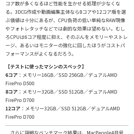
コア数が多くなるほど性能を生かせる処理が少なくな
る。3DCG作成や動画編集主体なら8コアや12コア版を選
ぶ価値は十分にあるが、CPU負荷の低い単純なRAW現像
やフォトレタッチなどでは劇的な効果は望めない。むし
ろCPUは6コア程度に抑え、そのぶんをメモリーやストレ
ージ、あるいはモニターの強化に回したほうがコストパ
フォーマンスがよくなるだろう。
【テストに使ったマシンのスペック】
6コア
：メモリー16GB／SSD 256GB／デュアルAMD
FirePro D500
8コア
：メモリー32GB／SSD 512GB／デュアルAMD
FirePro D700
12コア
：メモリー32GB／SSD 512GB／デュアルAMD
FirePro D700
さらに詳細なベンチマーク結果は、
MacPeople4月号