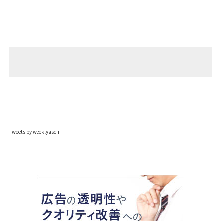
Tweets by weeklyascii