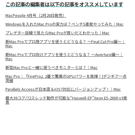
この記事の編集者は以下の記事をオススメしています
MacPeople 4月号（2月28日発売）
Windowsを入れたMac Proの実力は？ベンチ5連発やってみた｜Mac
プレデター目線で見たらMac Proが買いだとわかった｜Mac
新Mac Proでプロ用アプリを使うとどうなる？ 〜Final Cut Pro編〜｜
Mac
新Mac Proでプロ向けアプリを使うとどうなる？ 〜Aperture編〜｜
Mac
新型Mac Proと一緒に使うべきモニターとは？｜Mac
Mac Pro：『FirePro』2基で驚異のGPUパワーを発揮！|デジギア一点
突破
Parallels Accessが日本語＆iOS7対応にバージョンアップ！｜Mac
最大36コア/72スレッド動作が可能な“Haswell-EP”Xeon E5-2600 v3発
表