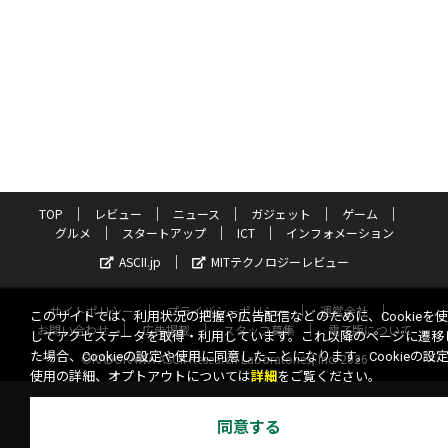
TOP
レビュー
ニュース
ガジェット
ゲーム
グルメ
スタートアップ
ICT
インフォメーション
ASCII.jp
MITテクノロジーレビュー
サイトポリシー
プライバシーポリシー
運営会社
このサイトでは、利用状況の把握や広告配信などのために、Cookieを
お問い合わせ
広告掲載
スタッフ募集
電子版について
してアクセスデータを取得・利用しています。これ以降のページに遷移
た場合、Cookieの設定や使用に同意したことになります。Cookieの設
©KADOKAWA ASCII Research Laboratories, Inc. 2026
使用の詳細、オプトアウトについては
詳細
をご覧ください。
同意する