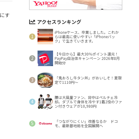
フにす
アクセスランキング
iPhoneケース、卒業しました。これか
らは最高に使いやすい「iPhoneバッ
ク」で生きていきます。
【今日から】最大30％ポイント還元！
PayPay自治体キャンペーン 2026年8月
開始分
「鬼おろし牛タン丼」がおいしそ！夏限
定で1110円～
腰は大風量ファン、背中はペルチェ冷
却。ダブルで身体を冷やす1着2役のファ
ン付きウェアが10,980円
「つながりにくい」改善なるか ドコ
モ、最新基地局を全国展開へ