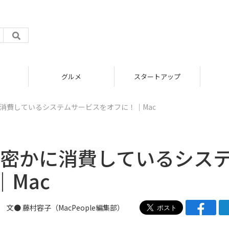
グルメ
スタートアップ
かに消費しているシステムサービスをオフに！｜Mac
ーを密かに消費しているシス
Mac
文●
藤村容子
（
MacPeople編集部
）