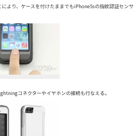
より、ケースを付けたままでもiPhone5sの指紋認証センサ
htningコネクターやイヤホンの接続も行なえる。