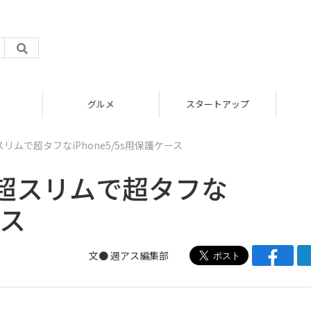
グルメ
スタートアップ
ムで超タフなiPhone5/5s用保護ケース
超スリムで超タフな
ース
文●
週アス編集部