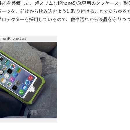
能を兼備した、超スリムなiPhone5/5s専用のタフケース。耐
パーツを、前後から挟み込むように取り付けることであらゆる
プロテクターを採用しているので、傷や汚れから液晶を守りつ
r for iPhone 5s/5