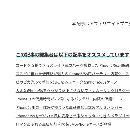
本記事はアフィリエイトプロ
この記事の編集者は以下の記事をオススメしています
カードを収納できるスライド式カバーを搭載したiPhoen5/5s用保
コスパに優れた低価格が魅力のiPhone5/5s用バッテリー内蔵ケース
ピカピカ光って着信を知らせるユニークなiPhone5/5sケース
大切なiPhone5sをうっかり落下させないフィンガーリング付きケー
iPhone5sの使用時間が2.2倍になるバッテリー内蔵の保護ケース
iPhone5s用の一体感が極まった高品質な日本製アルミバンパー
iPhone5/5sをデジカメ風に変身させるシャッター付きカメラグリッ
ロマンあふれる金属切削 和の装いのiPhoneケースが登場