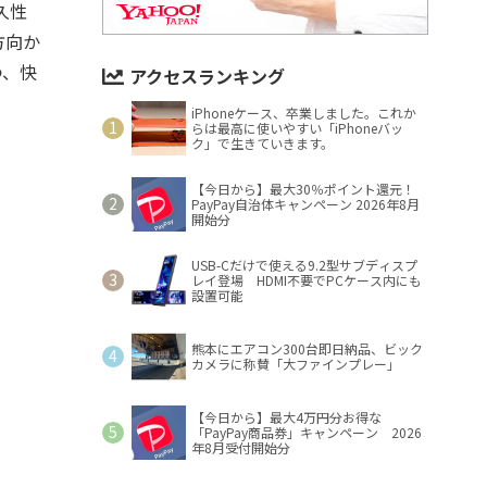
久性
方向か
つ、快
アクセスランキング
iPhoneケース、卒業しました。これか
らは最高に使いやすい「iPhoneバッ
ク」で生きていきます。
【今日から】最大30％ポイント還元！
PayPay自治体キャンペーン 2026年8月
開始分
USB-Cだけで使える9.2型サブディスプ
レイ登場 HDMI不要でPCケース内にも
設置可能
熊本にエアコン300台即日納品、ビック
カメラに称賛「大ファインプレー」
【今日から】最大4万円分お得な
「PayPay商品券」キャンペーン 2026
年8月受付開始分