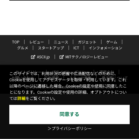
TOP
レビュー
ニュース
ガジェット
ゲーム
グルメ
スタートアップ
ICT
インフォメーション
ASCII.jp
MITテクノロジーレビュー
サイトポリシー
プライバシーポリシー
運営会社
このサイトでは、利用状況の把握や広告配信などのために、
お問い合わせ
広告掲載
スタッフ募集
電子版について
Cookieを使用してアクセスデータを取得・利用しています。これ
以降のページに遷移した場合、Cookieの設定や使用に同意したこ
©KADOKAWA ASCII Research Laboratories, Inc. 2026
とになります。Cookieの設定や使用の詳細、オプトアウトについ
ては
詳細
をご覧ください。
同意する
＞プライバシーポリシー