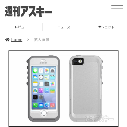
toggle
naviga
レビュー
ニュース
ガジェット
home
>
拡大画像