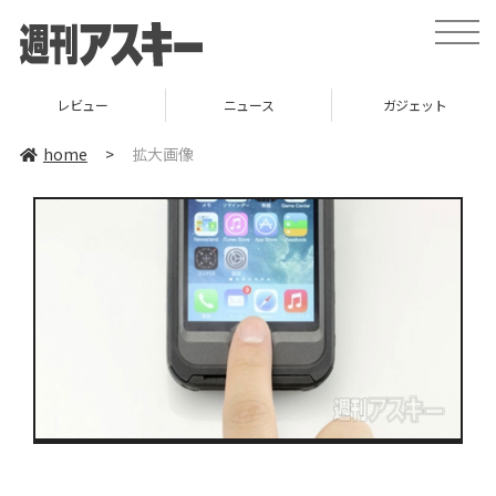
toggle
naviga
レビュー
ニュース
ガジェット
home
>
拡大画像