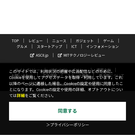
TOP
レビュー
ニュース
ガジェット
ゲーム
グルメ
スタートアップ
ICT
インフォメーション
ASCII.jp
MITテクノロジーレビュー
サイトポリシー
プライバシーポリシー
運営会社
このサイトでは、利用状況の把握や広告配信などのために、
お問い合わせ
広告掲載
スタッフ募集
電子版について
Cookieを使用してアクセスデータを取得・利用しています。これ
以降のページに遷移した場合、Cookieの設定や使用に同意したこ
©KADOKAWA ASCII Research Laboratories, Inc. 2026
とになります。Cookieの設定や使用の詳細、オプトアウトについ
ては
詳細
をご覧ください。
同意する
＞プライバシーポリシー