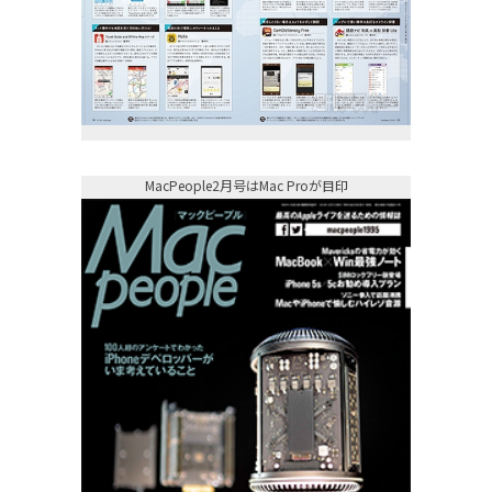
MacPeople2月号はMac Proが目印