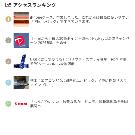
アクセスランキング
iPhoneケース、卒業しました。これからは最高に使いやすい
「iPhoneバック」で生きていきます。
【今日から】最大30％ポイント還元！PayPay自治体キャンペ
ーン 2026年8月開始分
USB-Cだけで使える9.2型サブディスプレイ登場 HDMI不要
でPCケース内にも設置可能
熊本にエアコン300台即日納品、ビックカメラに称賛「大フ
ァインプレー」
「つながりにくい」改善なるか ドコモ、最新基地局を全国
展開へ