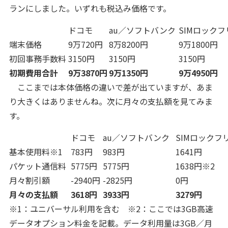
ランにしました。いずれも税込み価格です。
ドコモ
au／ソフトバンク
SIMロック
端末価格
9万720円
8万8200円
9万1800円
初回事務手数料
3150円
3150円
3150円
初期費用合計
9万3870円
9万1350円
9万4950円
ここまでは本体価格の違いで差が出ていますが、あま
り大きくはありませんね。次に月々の支払額を見てみま
す。
ドコモ
au／ソフトバンク
SIMロックフ
基本使用料※1
783円
983円
1641円
パケット通信料
5775円
5775円
1638円※2
月々割引額
-2940円
-2825円
0円
月々の支払額
3618円
3933円
3279円
※1：ユニバーサル利用を含む ※2：ここでは3GB高速
データオプション料金を記載。データ利用量は3GB／月