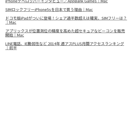
iPhoneデベロッパーインタビュー／AppBank Games｜Mac
SIMロックフリーiPhone5sを日本で買う理由｜Mac
ドコモ版iPadがついに登場！シェア過半数超えは確実、SIMフリーは？
｜Mac
アプリックスが位置測位の精度を高めた超セキュアなビーコンを販売
開始｜Mac
LINE電話、IE脆弱性など 2014年 週アスPLUS月間アクセスランキング
｜前半