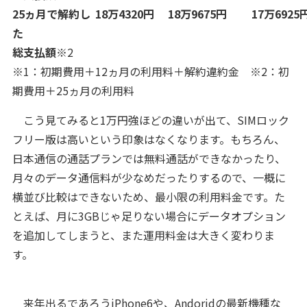
25ヵ月で解約し
18万4320円
18万9675円
17万6925
た
総支払額
※2
※1：初期費用＋12ヵ月の利用料＋解約違約金 ※2：初
期費用＋25ヵ月の利用料
こう見てみると1万円強ほどの違いが出て、SIMロック
フリー版は高いという印象はなくなります。もちろん、
日本通信の通話プランでは無料通話ができなかったり、
月々のデータ通信料が少なめだったりするので、一概に
横並び比較はできないため、最小限の利用料金です。た
とえば、月に3GBじゃ足りない場合にデータオプション
を追加してしまうと、また運用料金は大きく変わりま
す。
来年出るであろうiPhone6や、Andoridの最新機種な