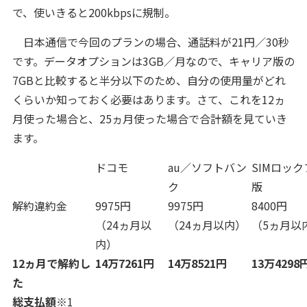
で、使いきると200kbpsに規制。
日本通信で今回のプランの場合、通話料が21円／30秒
です。データオプションは3GB／月なので、キャリア版の
7GBと比較すると半分以下のため、自分の使用量がどれ
くらいか知っておく必要はあります。さて、これを12ヵ
月使った場合と、25ヵ月使った場合で合計額を見ていき
ます。
ドコモ
au／ソフトバン
SIMロッ
ク
版
解約違約金
9975円
9975円
8400円
（24ヵ月以
（24ヵ月以内）
（5ヵ月以
内）
12ヵ月で解約し
14万7261円
14万8521円
13万4298
た
総支払額
※1