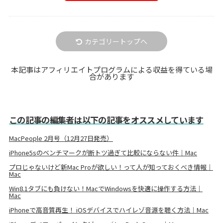
カテゴリートップへ
本記事はアフィリエイトプログラムによる収益を得ている場
合があります
この記事の編集者は以下の記事をオススメしています
MacPeople 2月号（12月27日発売）
iPhone5sのベンチマークが断トツ過ぎて比較にならない件｜Mac
プロじゃないけど新Mac Proが欲しい！って人が知っておくべき情報｜
Mac
Win8.1タブにも負けない！MacでWindowsを快適に操作する方法｜
Mac
iPhoneで高音質再生！ iOSデバイスでハイレゾ音源を聴く方法｜Mac