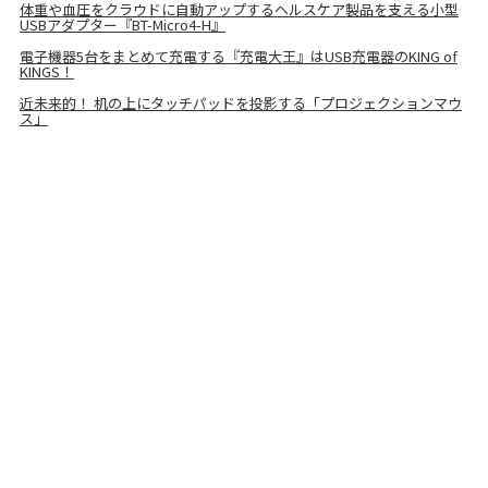
体重や血圧をクラウドに自動アップするヘルスケア製品を支える小型
USBアダプター『BT-Micro4-H』
電子機器5台をまとめて充電する『充電大王』はUSB充電器のKING of
KINGS！
近未来的！ 机の上にタッチパッドを投影する「プロジェクションマウ
ス」