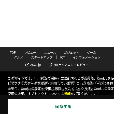
TOP
レビュー
ニュース
ガジェット
ゲーム
グルメ
スタートアップ
ICT
インフォメーション
ASCII.jp
MITテクノロジーレビュー
サイトポリシー
プライバシーポリシー
運営会社
このサイトでは、利用状況の把握や広告配信などのために、Cookieを
お問い合わせ
広告掲載
スタッフ募集
電子版について
してアクセスデータを取得・利用しています。これ以降のページに遷移
た場合、Cookieの設定や使用に同意したことになります。Cookieの設
©KADOKAWA ASCII Research Laboratories, Inc. 2026
使用の詳細、オプトアウトについては
詳細
をご覧ください。
同意する