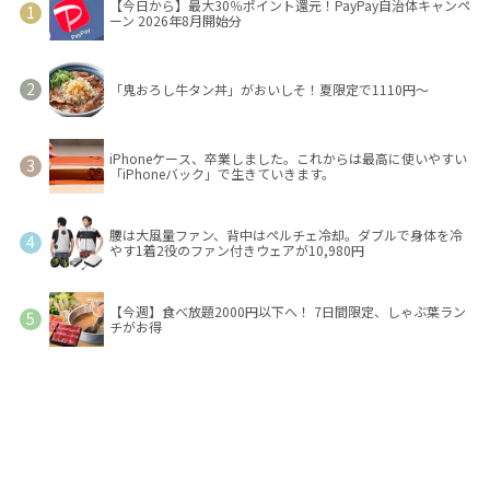
【今日から】最大30％ポイント還元！PayPay自治体キャンペ
ーン 2026年8月開始分
「鬼おろし牛タン丼」がおいしそ！夏限定で1110円～
iPhoneケース、卒業しました。これからは最高に使いやすい
「iPhoneバック」で生きていきます。
腰は大風量ファン、背中はペルチェ冷却。ダブルで身体を冷
やす1着2役のファン付きウェアが10,980円
【今週】食べ放題2000円以下へ！ 7日間限定、しゃぶ葉ラン
チがお得