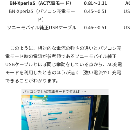
BN-XperiaS（AC充電モード）
0.81～1.11
A
BN-XperiaS（パソコン充電モー
0.45～0.51
U
ド）
ソニーモバイル純正USBケーブル
0.46～0.51
U
このように、相対的な電流の強さの違いとパソコン充
電モード時の電流が参考値であるソニーモバイル純正
USBケーブルとほぼ同じ挙動をしている点から、AC充電
モードを利用したときのほうが速く（強い電流で）充電
できることがわかります。
パソコンでもAC充電モードで使えば……