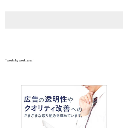
Tweets by weeklyascii