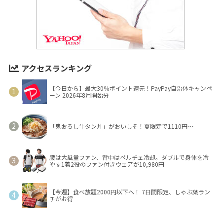
アクセスランキング
【今日から】最大30％ポイント還元！PayPay自治体キャンペ
ーン 2026年8月開始分
「鬼おろし牛タン丼」がおいしそ！夏限定で1110円～
腰は大風量ファン、背中はペルチェ冷却。ダブルで身体を冷
やす1着2役のファン付きウェアが10,980円
【今週】食べ放題2000円以下へ！ 7日間限定、しゃぶ葉ラン
チがお得