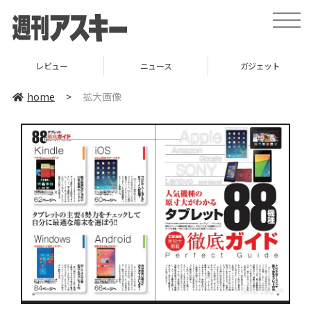
toggle
naviga
レビュー
ニュース
ガジェット
home
>
拡大画像