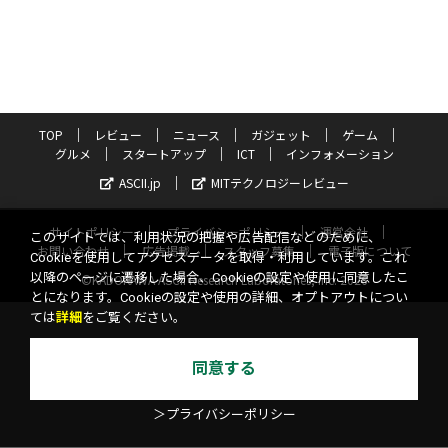
TOP
レビュー
ニュース
ガジェット
ゲーム
グルメ
スタートアップ
ICT
インフォメーション
ASCII.jp
MITテクノロジーレビュー
サイトポリシー
プライバシーポリシー
運営会社
このサイトでは、利用状況の把握や広告配信などのために、
お問い合わせ
広告掲載
スタッフ募集
電子版について
Cookieを使用してアクセスデータを取得・利用しています。これ
以降のページに遷移した場合、Cookieの設定や使用に同意したこ
©KADOKAWA ASCII Research Laboratories, Inc. 2026
とになります。Cookieの設定や使用の詳細、オプトアウトについ
ては
詳細
をご覧ください。
同意する
＞プライバシーポリシー