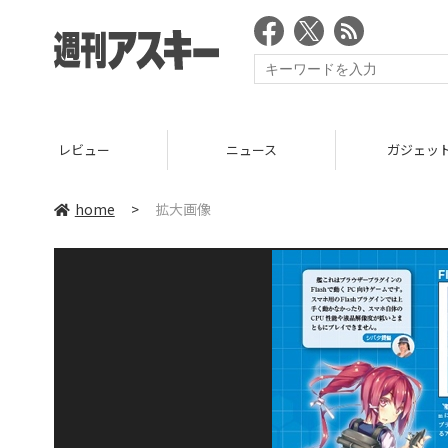
レビュー
ニュース
ガジェッ
home
>
拡大画像