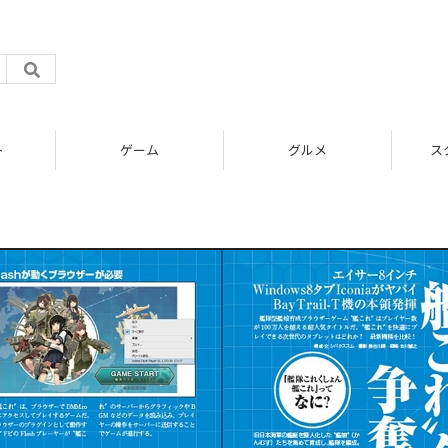
ト
ゲーム
グルメ
ス