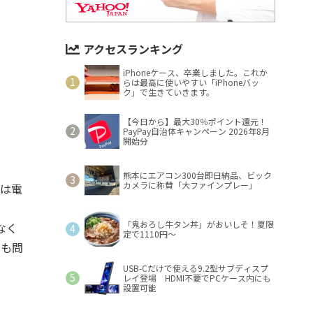
アクセスランキング
iPhoneケース、卒業しました。これか
らは最高に使いやすい「iPhoneバッ
ク」で生きていきます。
【今日から】最大30％ポイント還元！
PayPay自治体キャンペーン 2026年8月
開始分
熊本にエアコン300台即日納品、ビック
カメラに称賛「大ファインプレー」
中は電
「鬼おろし牛タン丼」がおいしそ！夏限
なく
定で1110円～
用も問
USB-Cだけで使える9.2型サブディスプ
レイ登場 HDMI不要でPCケース内にも
設置可能