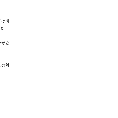
ては機
めだ。
務があ
この対