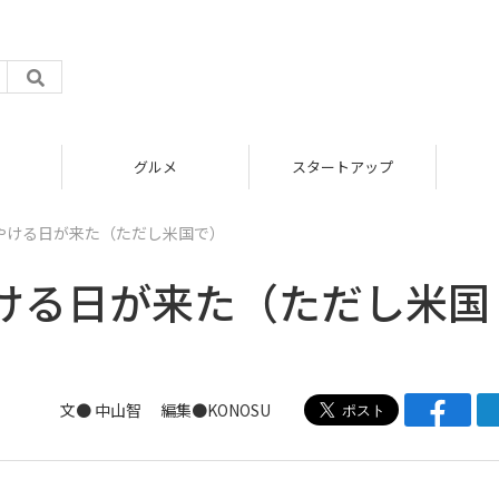
グルメ
スタートアップ
やける日が来た（ただし米国で）
ける日が来た（ただし米国
文●
中山智
編集●
KONOSU