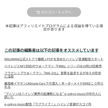
カテゴリートップへ
本記事はアフィリエイトプログラムによる収益を得ている場
合があります
この記事の編集者は以下の記事をオススメしています
WALKMAN公式ストアで最新J-POPを含めたハイレゾ音源配信スタート
ハイレゾとNFC対応のウォークマン『F880』シリーズは10月19日発売
フラグシップウォークマン『NW-ZX1』 音質を追求するがゆえの形状
に注目
最高峰イヤホンUltimate Earsラボ潜入！オーダーメイドIEMはこう作ら
れる
“アニソンはハイレゾ業界の起爆剤になる” e-onkyo musicの中の人に
訊いた
e-onkyo music配信『ラブライブ！』ハイレゾ音源がスゴイ件