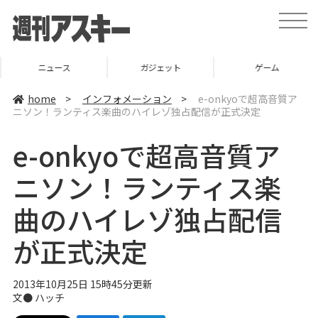
t
o
g
g
l
ニュース
ガジェット
ゲーム
e
n
a
home
>
インフォメーション
>
e-onkyoで超高音質ア
v
ニソン！ランティス楽曲のハイレゾ独占配信が正式決定
i
g
a
e-onkyoで超高音質ア
t
i
o
ニソン！ランティス楽
n
曲のハイレゾ独占配信
が正式決定
2013年10月25日 15時45分更新
文●
ハッチ