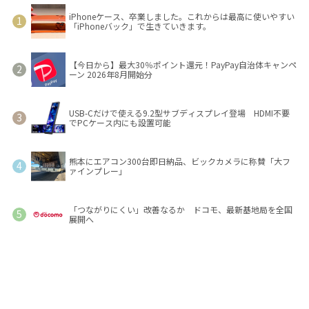
iPhoneケース、卒業しました。これからは最高に使いやすい
「iPhoneバック」で生きていきます。
【今日から】最大30％ポイント還元！PayPay自治体キャンペ
ーン 2026年8月開始分
USB-Cだけで使える9.2型サブディスプレイ登場 HDMI不要
でPCケース内にも設置可能
熊本にエアコン300台即日納品、ビックカメラに称賛「大フ
ァインプレー」
「つながりにくい」改善なるか ドコモ、最新基地局を全国
展開へ