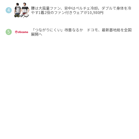
腰は大風量ファン、背中はペルチェ冷却。ダブルで身体を冷
やす1着2役のファン付きウェアが10,980円
「つながりにくい」改善なるか ドコモ、最新基地局を全国
展開へ