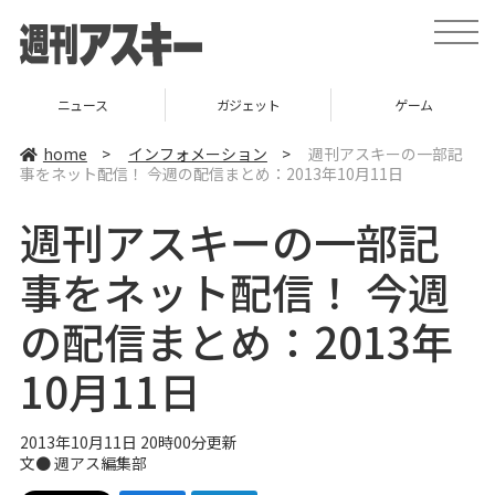
t
o
g
g
l
ニュース
ガジェット
ゲーム
e
n
a
home
>
インフォメーション
>
週刊アスキーの一部記
v
事をネット配信！ 今週の配信まとめ：2013年10月11日
i
g
a
週刊アスキーの一部記
t
i
o
事をネット配信！ 今週
n
の配信まとめ：2013年
10月11日
2013年10月11日 20時00分更新
文●
週アス編集部