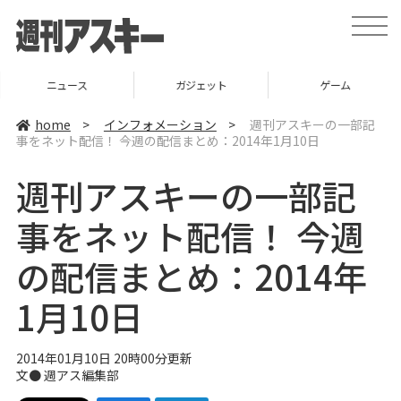
t
o
g
g
l
ニュース
ガジェット
ゲーム
e
n
a
home
>
インフォメーション
>
週刊アスキーの一部記
v
事をネット配信！ 今週の配信まとめ：2014年1月10日
i
g
a
週刊アスキーの一部記
t
i
o
事をネット配信！ 今週
n
の配信まとめ：2014年
1月10日
2014年01月10日 20時00分更新
文●
週アス編集部