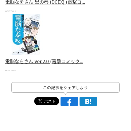
電脳なをさん 黒の巻 (DCEX) (電撃コ...
電脳なをさん Ver.2.0 (電撃コミック...
この記事をシェアしよう