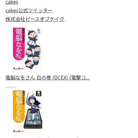
cakes
cakes公式ツイッター
株式会社ピースオブケイク
電脳なをさん 白の巻 (DCEX) (電撃コ...