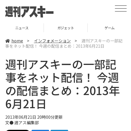
t
o
g
g
l
ニュース
ガジェット
ゲーム
e
n
a
home
>
インフォメーション
>
週刊アスキーの一部記
v
事をネット配信！ 今週の配信まとめ：2013年6月21日
i
g
a
週刊アスキーの一部記
t
i
o
事をネット配信！ 今週
n
の配信まとめ：2013年
6月21日
2013年06月21日 20時00分更新
文●
週アス編集部