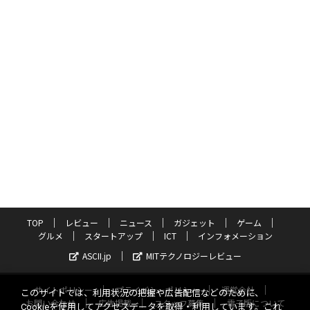
TOP
レビュー
ニュース
ガジェット
ゲーム
グルメ
スタートアップ
ICT
インフォメーション
ASCII.jp
MITテクノロジーレビュー
サイトポリシー
プライバシーポリシー
運営会社
このサイトでは、利用状況の把握や広告配信などのために、
お問い合わせ
広告掲載
スタッフ募集
電子版について
Cookieを使用してアクセスデータを取得・利用しています。これ