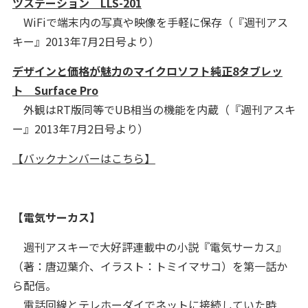
ツステーション LLS-201
WiFiで端末内の写真や映像を手軽に保存（『週刊アス
キー』2013年7月2日号より）
デザインと価格が魅力のマイクロソフト純正8タブレッ
ト Surface Pro
外観はRT版同等でUB相当の機能を内蔵（『週刊アスキ
ー』2013年7月2日号より）
【バックナンバーはこちら】
【電気サーカス】
週刊アスキーで大好評連載中の小説『電気サーカス』
（著：唐辺葉介、イラスト：トミイマサコ）を第一話か
ら配信。
電話回線とテレホーダイでネットに接続していた時