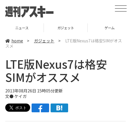
t
o
g
g
l
ニュース
ガジェット
ゲーム
e
n
a
home
>
ガジェット
>
LTE版Nexus7は格安SIMがオス
v
スメ
i
g
a
LTE版Nexus7は格安
t
i
o
SIMがオススメ
n
2013年08月26日 15時05分更新
文●
ケイガ