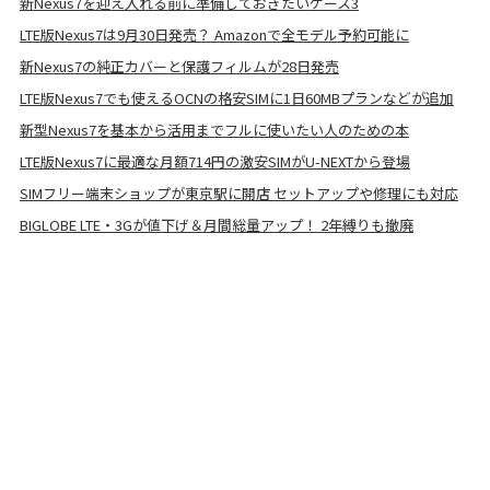
新Nexus7を迎え入れる前に準備しておきたいケース3
LTE版Nexus7は9月30日発売？ Amazonで全モデル予約可能に
新Nexus7の純正カバーと保護フィルムが28日発売
LTE版Nexus7でも使えるOCNの格安SIMに1日60MBプランなどが追加
新型Nexus7を基本から活用までフルに使いたい人のための本
LTE版Nexus7に最適な月額714円の激安SIMがU-NEXTから登場
SIMフリー端末ショップが東京駅に開店 セットアップや修理にも対応
BIGLOBE LTE・3Gが値下げ＆月間総量アップ！ 2年縛りも撤廃