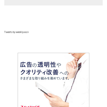
Tweets by weeklyascii