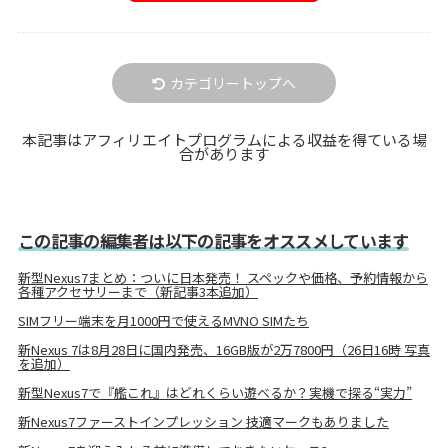
カテゴリートップへ
本記事はアフィリエイトプログラムによる収益を得ている場
合があります
この記事の編集者は以下の記事をオススメしています
新型Nexus7まとめ：ついに日本発売！ スペックや価格、予約情報から
各種アクセサリーまで（新記事3本追加）
SIMフリー端末を月1000円で使えるMVNO SIMたち
新Nexus 7は8月28日に国内発売、16GB版が2万7800円（26日16時 写真
を追加）
新型Nexus7で『艦これ』はどれくらい遊べるか？実機で探る“実力”
新Nexus7ファーストインプレッション 技適マークもありました