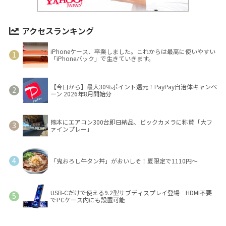
アクセスランキング
iPhoneケース、卒業しました。これからは最高に使いやすい
「iPhoneバック」で生きていきます。
【今日から】最大30％ポイント還元！PayPay自治体キャンペ
ーン 2026年8月開始分
熊本にエアコン300台即日納品、ビックカメラに称賛「大フ
ァインプレー」
「鬼おろし牛タン丼」がおいしそ！夏限定で1110円～
USB-Cだけで使える9.2型サブディスプレイ登場 HDMI不要
でPCケース内にも設置可能