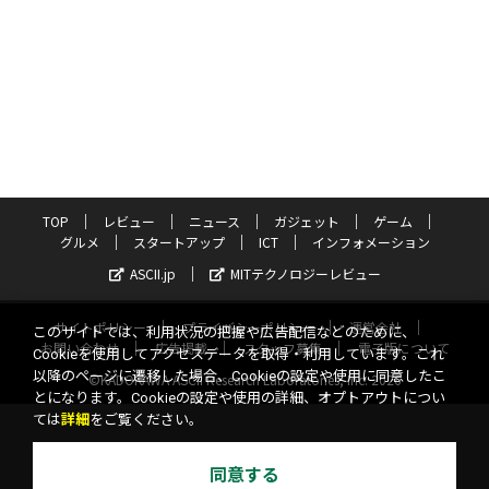
TOP
レビュー
ニュース
ガジェット
ゲーム
グルメ
スタートアップ
ICT
インフォメーション
ASCII.jp
MITテクノロジーレビュー
サイトポリシー
プライバシーポリシー
運営会社
このサイトでは、利用状況の把握や広告配信などのために、
お問い合わせ
広告掲載
スタッフ募集
電子版について
Cookieを使用してアクセスデータを取得・利用しています。これ
以降のページに遷移した場合、Cookieの設定や使用に同意したこ
©KADOKAWA ASCII Research Laboratories, Inc. 2026
とになります。Cookieの設定や使用の詳細、オプトアウトについ
ては
詳細
をご覧ください。
同意する